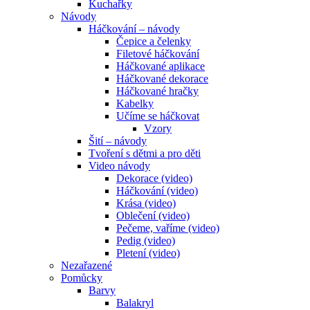
Kuchařky
Návody
Háčkování – návody
Čepice a čelenky
Filetové háčkování
Háčkované aplikace
Háčkované dekorace
Háčkované hračky
Kabelky
Učíme se háčkovat
Vzory
Šití – návody
Tvoření s dětmi a pro děti
Video návody
Dekorace (video)
Háčkování (video)
Krása (video)
Oblečení (video)
Pečeme, vaříme (video)
Pedig (video)
Pletení (video)
Nezařazené
Pomůcky
Barvy
Balakryl