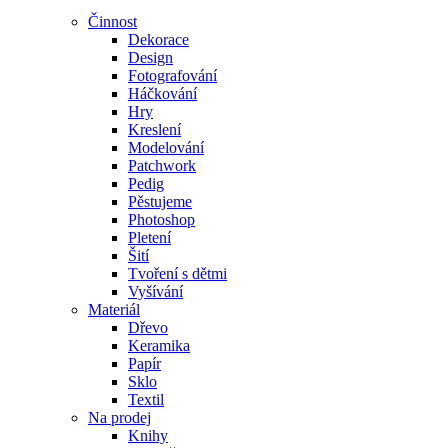
Činnost
Dekorace
Design
Fotografování
Háčkování
Hry
Kreslení
Modelování
Patchwork
Pedig
Pěstujeme
Photoshop
Pletení
Šití
Tvoření s dětmi
Vyšívání
Materiál
Dřevo
Keramika
Papír
Sklo
Textil
Na prodej
Knihy