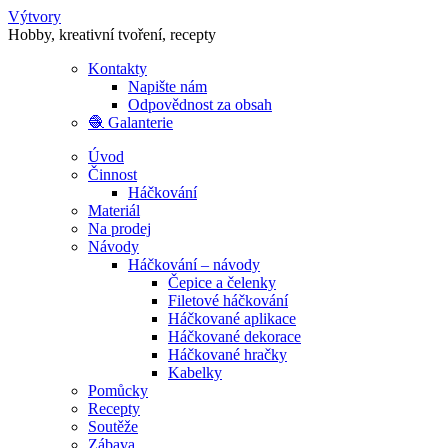
Výtvory
Hobby, kreativní tvoření, recepty
Kontakty
Napište nám
Odpovědnost za obsah
🧶 Galanterie
Úvod
Činnost
Háčkování
Materiál
Na prodej
Návody
Háčkování – návody
Čepice a čelenky
Filetové háčkování
Háčkované aplikace
Háčkované dekorace
Háčkované hračky
Kabelky
Pomůcky
Recepty
Soutěže
Zábava