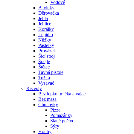
Vodové
Bavlnky
Děrovačka
Jehla
Jehlice
Korálky
Lepidlo
Nůžky
Pastelky
Provázek
Šicí stroj
Špejle
Štětec
Tavná pistole
Tužka
Vysavač
Recepty
Bez lepku, mléka a vajec
Bez masa
Chuťovky
Pizza
Pomazánky
Slané pečivo
Sýry
Houby