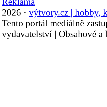
2026 ·
výtvory.cz | hobby, k
Tento portál mediálně zast
vydavatelství | Obsahové a