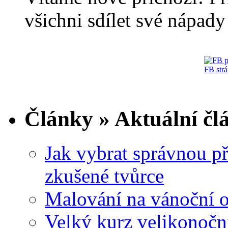
všichni sdílet své nápady 
FB str
Články » Aktuální čl
Jak vybrat správnou př
zkušené tvůrce
Malování na vánoční 
Velký kurz velikonočn