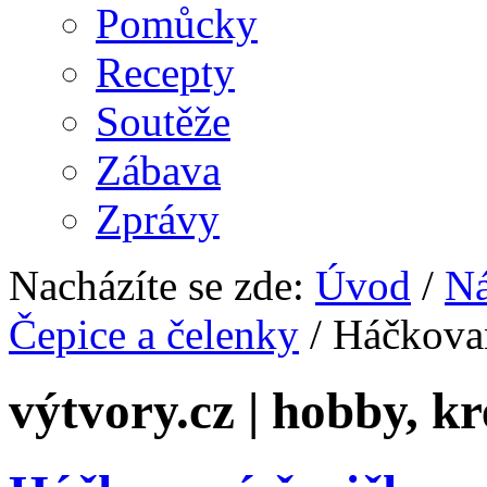
Pomůcky
Recepty
Soutěže
Zábava
Zprávy
Nacházíte se zde:
Úvod
/
N
Čepice a čelenky
/ Háčkova
výtvory.cz | hobby, kr