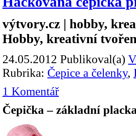
Háčkovaná čepička p
výtvory.cz | hobby, kreat
Hobby, kreativní tvořen
24.05.2012
Publikoval(a)
V
Rubrika:
Čepice a čelenky
,
1 Komentář
Čepička – základní plack