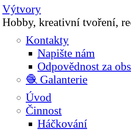
Výtvory
Hobby, kreativní tvoření, r
Kontakty
Napište nám
Odpovědnost za ob
🧶 Galanterie
Úvod
Činnost
Háčkování