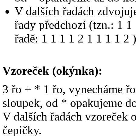
V dalších řadách zdvoju
řady předchozí (tzn.: 1 
řadě: 1 1 1 1 2 1 1 1 1 2
Vzoreček (okýnka):
3 řo + * 1 řo, vynecháme řo
sloupek, od * opakujeme do
V dalších řadách vzoreček 
čepičky.