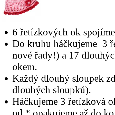
6 řetízkových ok spojíme
Do kruhu háčkujeme 3 ře
nové řady!) a 17 dlouhý
okem.
Každý dlouhý sloupek z
dlouhých sloupků).
Háčkujeme 3 řetízková oka,
od * opakujeme až do ko