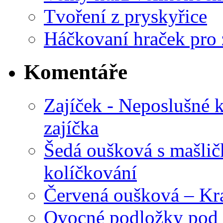
Tvoření z pryskyřice
Háčkovaní hraček pro 
Komentáře
Zajíček - Neposlušné 
zajíčka
Šedá oušková s mašli
kolíčkování
Červená oušková – Kr
Ovocné podložky pod 