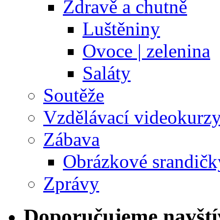
Zdravě a chutně
Luštěniny
Ovoce | zelenina
Saláty
Soutěže
Vzdělávací videokurz
Zábava
Obrázkové srandičk
Zprávy
Doporučujeme navští