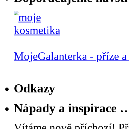
MojeGalanterka - příze a 
Odkazy
Nápady a inspirace 
Vítáme nově příchozí! Př