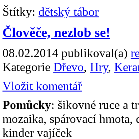
Štítky:
dětský tábor
Člověče, nezlob se!
08.02.2014
publikoval(a)
r
Kategorie
Dřevo
,
Hry
,
Kera
Vložit komentář
Pomůcky
: šikovné ruce a t
mozaika, spárovací hmota, 
kinder vajíček