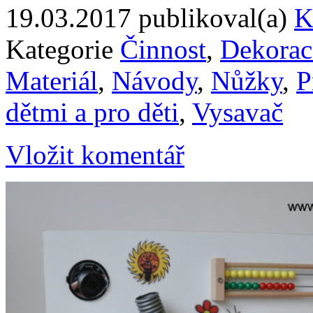
19.03.2017
publikoval(a)
K
Kategorie
Činnost
,
Dekorac
Materiál
,
Návody
,
Nůžky
,
P
dětmi a pro děti
,
Vysavač
Vložit komentář