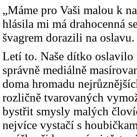
„Máme pro Vaši malou k na
hlásila mi má drahocenná se
švagrem dorazili na oslavu.
Letí to. Naše dítko oslavilo
správně mediálně masírovan
doma hromadu nejrůznějšíc
rozličně tvarovaných vymož
bystřit smysly malých človíč
nejvíce vystačí s houbička