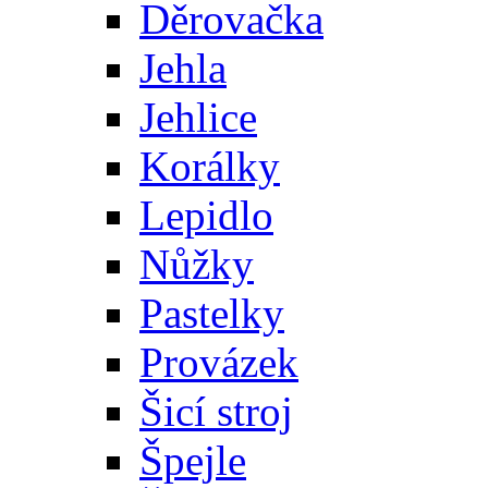
Děrovačka
Jehla
Jehlice
Korálky
Lepidlo
Nůžky
Pastelky
Provázek
Šicí stroj
Špejle