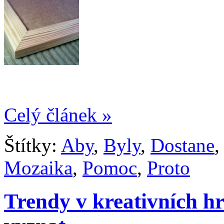
Celý článek »
Štítky:
Aby
,
Byly
,
Dostane
Mozaika
,
Pomoc
,
Proto
Trendy v kreativních hr