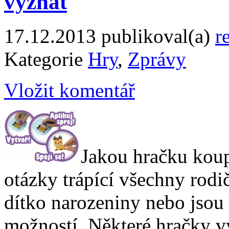
vyznat
17.12.2013
publikoval(a)
r
Kategorie
Hry
,
Zprávy
Vložit komentář
Jakou hračku koupi
otázky trápící všechny rodi
dítko narozeniny nebo jsou
možností. Některé hračky v