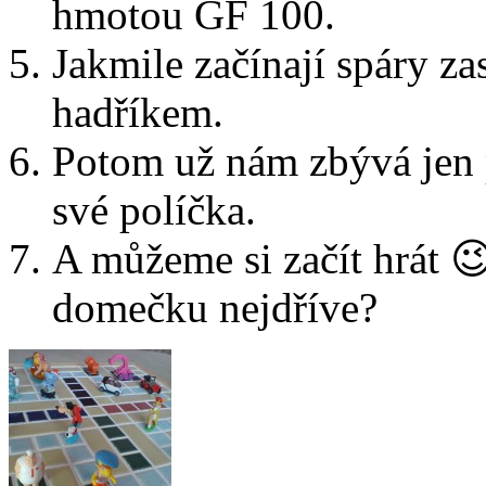
hmotou GF 100.
Jakmile začínají spáry za
hadříkem.
Potom už nám zbývá jen 
své políčka.
A můžeme si začít hrát 
domečku nejdříve?