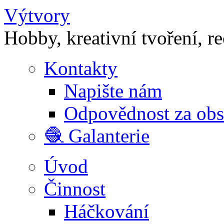
Výtvory
Hobby, kreativní tvoření, r
Kontakty
Napište nám
Odpovědnost za ob
🧶 Galanterie
Úvod
Činnost
Háčkování