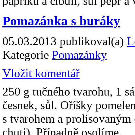
papriku a cibuli, sůl pepř 
Pomazánka s buráky
05.03.2013
publikoval(a)
L
Kategorie
Pomazánky
Vložit komentář
250 g tučného tvarohu, 1 sá
česnek, sůl. Oříšky pomel
s tvarohem a prolisovaným
chuti). Případně osolíme.