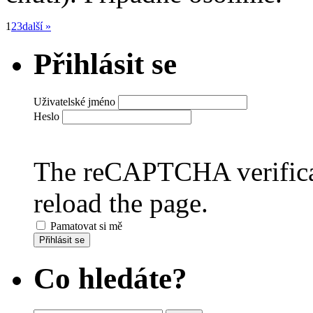
1
2
3
další »
Přihlásit se
Uživatelské jméno
Heslo
The reCAPTCHA verificat
reload the page.
Pamatovat si mě
Přihlásit se
Co hledáte?