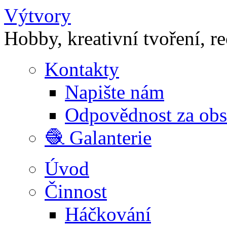
Výtvory
Hobby, kreativní tvoření, r
Kontakty
Napište nám
Odpovědnost za ob
🧶 Galanterie
Úvod
Činnost
Háčkování