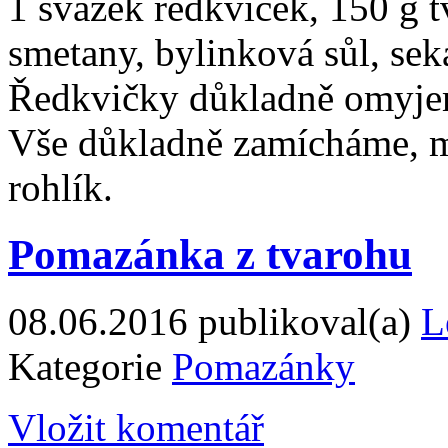
1 svazek ředkviček, 150 g t
smetany, bylinková sůl, sek
Ředkvičky důkladně omyjem
Vše důkladně zamícháme, m
rohlík.
Pomazánka z tvarohu
08.06.2016
publikoval(a)
L
Kategorie
Pomazánky
Vložit komentář