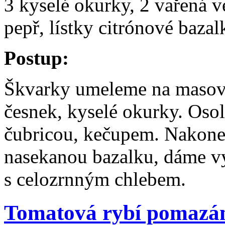
3 kyselé okurky, 2 vařená ve
pepř, lístky citrónové bazal
Postup:
Škvarky umeleme na masovém
česnek, kyselé okurky. Oso
čubricou, kečupem. Nakone
nasekanou bazalku, dáme v
s celozrnným chlebem.
Tomatová rybí pomazá