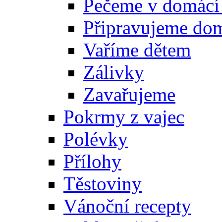
Pečeme v domácí
Připravujeme do
Vaříme dětem
Zálivky
Zavařujeme
Pokrmy z vajec
Polévky
Přílohy
Těstoviny
Vánoční recepty