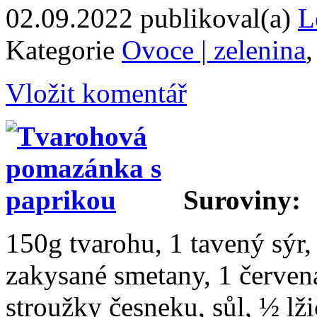
02.09.2022
publikoval(a)
L
Kategorie
Ovoce | zelenina
Vložit komentář
Suroviny:
150g tvarohu, 1 tavený sýr, 
zakysané smetany, 1 červená
stroužky česneku, sůl, ½ lž