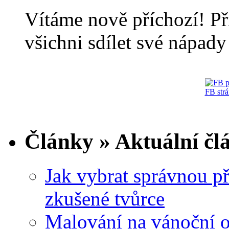
Vítáme nově příchozí! Př
všichni sdílet své nápady 
FB str
Články » Aktuální čl
Jak vybrat správnou př
zkušené tvůrce
Malování na vánoční 