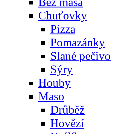
Bez masa
Chuťovky
Pizza
Pomazánky
Slané pečivo
Sýry
Houby
Maso
Drůběž
Hovězí