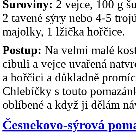
Suroviny:
2 vejce, 100 g š
2 tavené sýry nebo 4-5 troj
majolky, 1 lžička hořčice.
Postup:
Na velmi malé kost
cibuli a vejce uvařená natv
a hořčici a důkladně promí
Chlebíčky s touto pomazán
oblíbené a když ji dělám náv
Česnekovo-sýrová pom