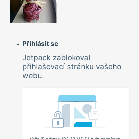
Přihlásit se
Jetpack zablokoval
přihlašovací stránku vašeho
webu.
Vaše IP adresa 192.42.116.61 byla označena