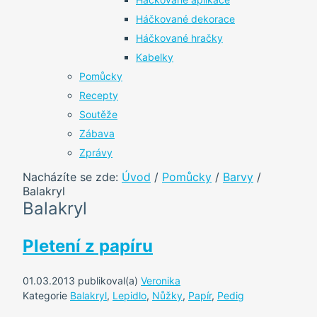
Háčkované dekorace
Háčkované hračky
Kabelky
Pomůcky
Recepty
Soutěže
Zábava
Zprávy
Nacházíte se zde:
Úvod
/
Pomůcky
/
Barvy
/
Balakryl
Balakryl
Pletení z papíru
01.03.2013
publikoval(a)
Veronika
Kategorie
Balakryl
,
Lepidlo
,
Nůžky
,
Papír
,
Pedig