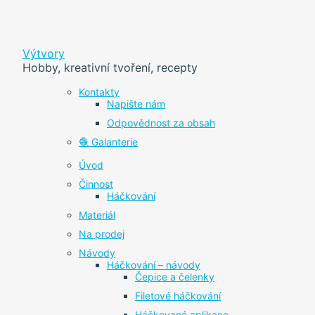
Výtvory
Hobby, kreativní tvoření, recepty
Kontakty
Napište nám
Odpovědnost za obsah
🧶 Galanterie
Úvod
Činnost
Háčkování
Materiál
Na prodej
Návody
Háčkování – návody
Čepice a čelenky
Filetové háčkování
Háčkované aplikace