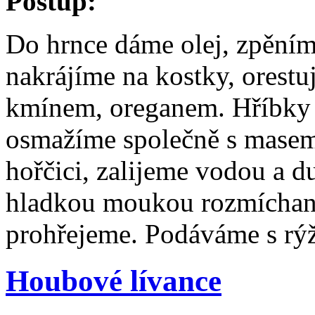
Postup:
Do hrnce dáme olej, zpěním
nakrájíme na kostky, orestu
kmínem, oreganem. Hříbky n
osmažíme společně s mase
hořčici, zalijeme vodou a 
hladkou moukou rozmíchano
prohřejeme. Podáváme s rý
Houbové lívance