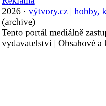
2026 ·
výtvory.cz | hobby, k
(archive)
Tento portál mediálně zast
vydavatelství | Obsahové a