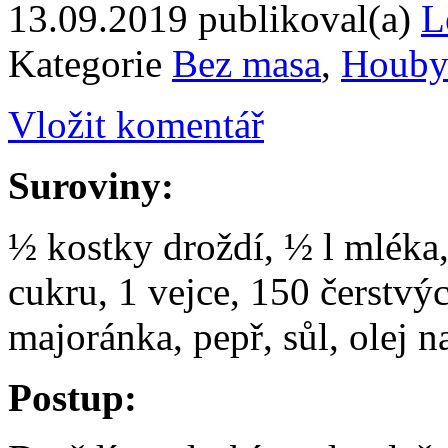
13.09.2019
publikoval(a)
L
Kategorie
Bez masa
,
Houb
Vložit komentář
Suroviny:
½ kostky droždí, ½ l mléka
cukru, 1 vejce, 150 čerstvý
majoránka, pepř, sůl, olej n
Postup: