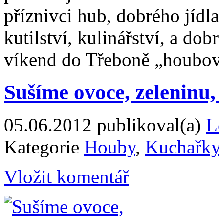
příznivci hub, dobrého jídla
kutilství, kulinářství, a do
víkend do Třeboně „houbo
Sušíme ovoce, zeleninu,
05.06.2012
publikoval(a)
L
Kategorie
Houby
,
Kuchařk
Vložit komentář