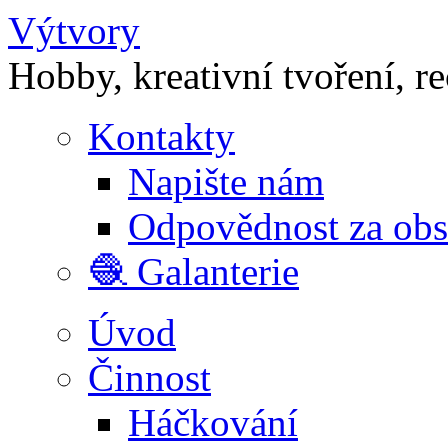
Výtvory
Hobby, kreativní tvoření, r
Kontakty
Napište nám
Odpovědnost za ob
🧶 Galanterie
Úvod
Činnost
Háčkování