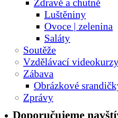
Zdravě a chutně
Luštěniny
Ovoce | zelenina
Saláty
Soutěže
Vzdělávací videokurz
Zábava
Obrázkové srandičk
Zprávy
Doporučujeme navští