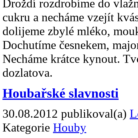
Droždí rozdrobíme do vlaž
cukru a necháme vzejít kvá
dolijeme zbylé mléko, mouk
Dochutíme česnekem, major
Necháme krátce kynout. Tv
dozlatova.
Houbařské slavnosti
30.08.2012
publikoval(a)
L
Kategorie
Houby