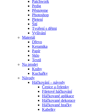
Patchwork
Pedig
Pěstujeme
Photoshop
Pletení
Šití
Tvoření s dětmi
Vyšívání
Materiál
Dřevo
Keramika
Papír
Sklo
Textil
Na prodej
Knihy
Kuchařky
Návody
Háčkování – návody
Čepice a čelenky
Filetové háčkování
Háčkované aplikace
Háčkované dekorace
Háčkované hračky
Kabelky