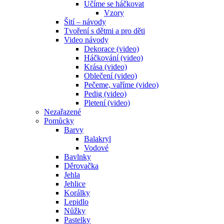
Učíme se háčkovat
Vzory
Šití – návody
Tvoření s dětmi a pro děti
Video návody
Dekorace (video)
Háčkování (video)
Krása (video)
Oblečení (video)
Pečeme, vaříme (video)
Pedig (video)
Pletení (video)
Nezařazené
Pomůcky
Barvy
Balakryl
Vodové
Bavlnky
Děrovačka
Jehla
Jehlice
Korálky
Lepidlo
Nůžky
Pastelky