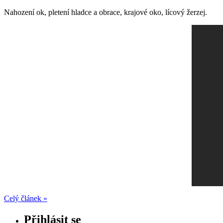
Nahození ok, pletení hladce a obrace, krajové oko, lícový žerzej.
Celý článek »
Přihlásit se