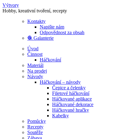
Výtvory
Hobby, kreativní tvoření, recepty
Kontakty
Napište nám
Odpovědnost za obsah
🧶 Galanterie
Úvod
Činnost
Háčkování
Materiál
Na prodej
Návody
Háčkování – návody
Čepice a čelenky
Filetové háčkování
Háčkované aplikace
Háčkované dekorace
Háčkované hračky
Kabelky
Pomůcky
Recepty
Soutěže
Zábava