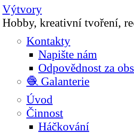
Výtvory
Hobby, kreativní tvoření, r
Kontakty
Napište nám
Odpovědnost za ob
🧶 Galanterie
Úvod
Činnost
Háčkování