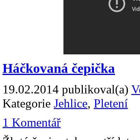
Háčkovaná čepička
19.02.2014
publikoval(a)
V
Kategorie
Jehlice
,
Pletení
1 Komentář