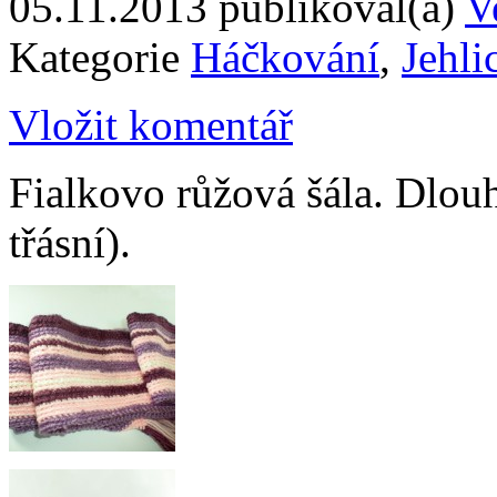
05.11.2013
publikoval(a)
V
Kategorie
Háčkování
,
Jehli
Vložit komentář
Fialkovo růžová šála. Dlou
třásní).