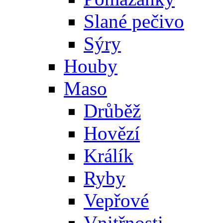
Slané pečivo
Sýry
Houby
Maso
Drůběž
Hovězí
Králík
Ryby
Vepřové
Vnitřnosti