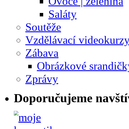
Ovoce | zelenina
Saláty
Soutěže
Vzdělávací videokurz
Zábava
Obrázkové srandičk
Zprávy
Doporučujeme navští