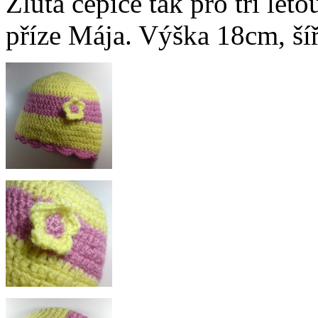
Žlutá čepice tak pro tří let
příze Mája. Výška 18cm, š