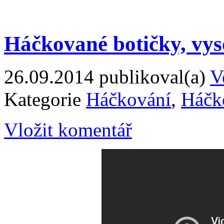
Háčkované botičky, vys
26.09.2014
publikoval(a)
V
Kategorie
Háčkování
,
Háčk
Vložit komentář