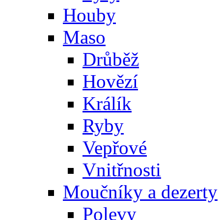
Houby
Maso
Drůběž
Hovězí
Králík
Ryby
Vepřové
Vnitřnosti
Moučníky a dezerty
Polevy