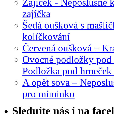
Zajíček - Neposlušné 
zajíčka
Šedá oušková s mašli
kolíčkování
Červená oušková – Kr
Ovocné podložky pod 
Podložka pod hrneček 
A opět sova – Neposlu
pro miminko
Sledujte nás i na fac