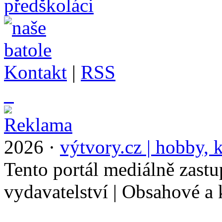
Kontakt
|
RSS
_
2026 ·
výtvory.cz | hobby, k
Tento portál mediálně zast
vydavatelství | Obsahové a