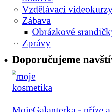
Vzdělávací videokurz
Zábava
Obrázkové srandičk
Zprávy
Doporučujeme navští
MojeGalanterka - příze a 