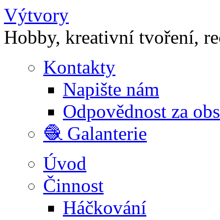
Výtvory
Hobby, kreativní tvoření, r
Kontakty
Napište nám
Odpovědnost za ob
🧶 Galanterie
Úvod
Činnost
Háčkování