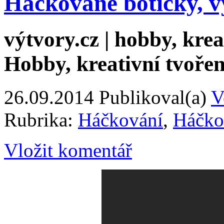
Háčkované botičky, v
výtvory.cz | hobby, kreat
Hobby, kreativní tvořen
26.09.2014
Publikoval(a)
V
Rubrika:
Háčkování
,
Háčko
Vložit komentář