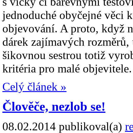
s víčky či barevnými těstovi
jednoduché obyčejné věci ko
objevování. A proto, když 
dárek zajímavých rozměrů, 
šikovnou sestrou totiž vyrob
kritéria pro malé objevitele.
Celý článek »
Člověče, nezlob se!
08.02.2014
publikoval(a)
r