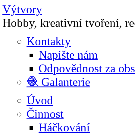
Výtvory
Hobby, kreativní tvoření, r
Kontakty
Napište nám
Odpovědnost za ob
🧶 Galanterie
Úvod
Činnost
Háčkování