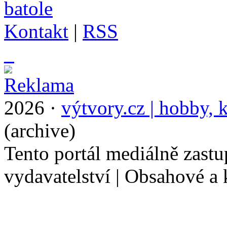
Kontakt
|
RSS
_
2026 ·
výtvory.cz | hobby, k
(archive)
Tento portál mediálně zast
vydavatelství | Obsahové a