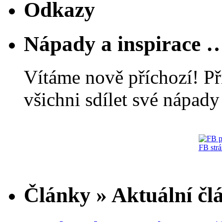
Odkazy
Nápady a inspirace 
Vítáme nově příchozí! Př
všichni sdílet své nápady 
FB str
Články » Aktuální čl