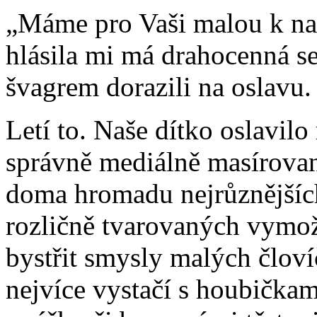
„Máme pro Vaši malou k na
hlásila mi má drahocenná se
švagrem dorazili na oslavu.
Letí to. Naše dítko oslavilo
správně mediálně masírovan
doma hromadu nejrůznějšíc
rozličně tvarovaných vymož
bystřit smysly malých človíč
nejvíce vystačí s houbička