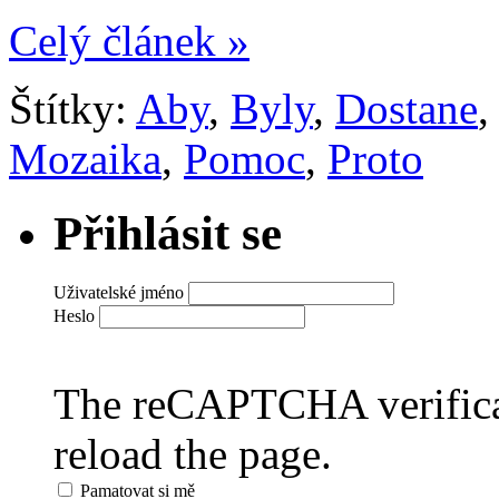
Celý článek »
Štítky:
Aby
,
Byly
,
Dostane
Mozaika
,
Pomoc
,
Proto
Přihlásit se
Uživatelské jméno
Heslo
The reCAPTCHA verificat
reload the page.
Pamatovat si mě