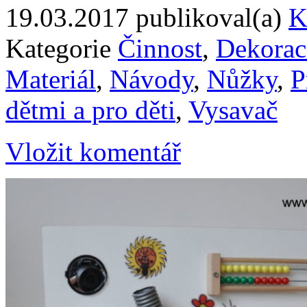
19.03.2017
publikoval(a)
K
Kategorie
Činnost
,
Dekorac
Materiál
,
Návody
,
Nůžky
,
P
dětmi a pro děti
,
Vysavač
Vložit komentář