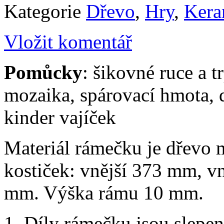
Kategorie
Dřevo
,
Hry
,
Kera
Vložit komentář
Pomůcky
: šikovné ruce a t
mozaika, spárovací hmota, 
kinder vajíček
Materiál rámečku je dřevo
kostiček: vnější 373 mm, v
mm. Výška rámu 10 mm.
Díly rámečku jsou slepen