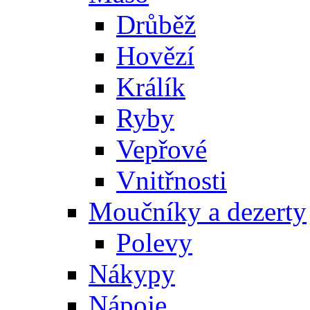
Drůběž
Hovězí
Králík
Ryby
Vepřové
Vnitřnosti
Moučníky a dezerty
Polevy
Nákypy
Nápoje