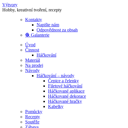
Výtvory
Hobby, kreativní tvoření, recepty
Kontakty
Napište nám
Odpovědnost za obsah
🧶 Galanterie
Úvod
Činnost
Háčkování
Materiál
Na prodej
Návody
Háčkování – návody
Čepice a čelenky
Filetové háčkování
Háčkované aplikace
Háčkované dekorace
Háčkované hračky
Kabelky
Pomůcky
Recepty
Soutěže
Zábava