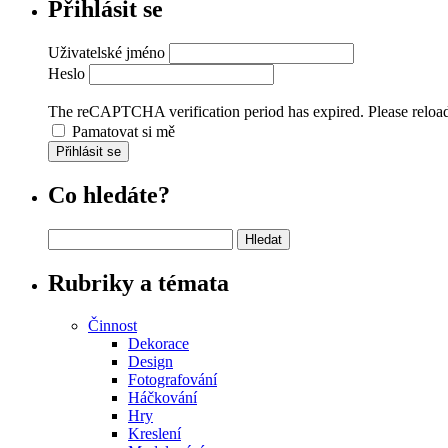
Přihlásit se
Uživatelské jméno
Heslo
The reCAPTCHA verification period has expired. Please reload
Pamatovat si mě
Přihlásit se
Co hledáte?
Vyhledávání
Rubriky a témata
Činnost
Dekorace
Design
Fotografování
Háčkování
Hry
Kreslení