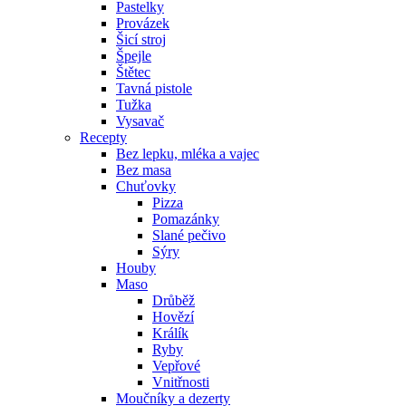
Pastelky
Provázek
Šicí stroj
Špejle
Štětec
Tavná pistole
Tužka
Vysavač
Recepty
Bez lepku, mléka a vajec
Bez masa
Chuťovky
Pizza
Pomazánky
Slané pečivo
Sýry
Houby
Maso
Drůběž
Hovězí
Králík
Ryby
Vepřové
Vnitřnosti
Moučníky a dezerty