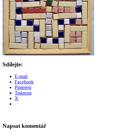
Sdílejte:
E-mail
Facebook
Pinterest
Tisknout
X
Napsat komentář