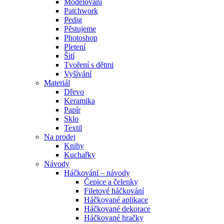
Modelování
Patchwork
Pedig
Pěstujeme
Photoshop
Pletení
Šití
Tvoření s dětmi
Vyšívání
Materiál
Dřevo
Keramika
Papír
Sklo
Textil
Na prodej
Knihy
Kuchařky
Návody
Háčkování – návody
Čepice a čelenky
Filetové háčkování
Háčkované aplikace
Háčkované dekorace
Háčkované hračky