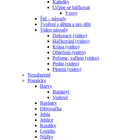
Kabelky
Učíme se háčkovat
Vzory
Šití – návody
Tvoření s dětmi a pro děti
Video návody
Dekorace (video)
Háčkování (video)
Krása (video)
Oblečení (video)
Pečeme, vaříme (video)
Pedig (video)
Pletení (video)
Nezařazené
Pomůcky
Barvy
Balakryl
Vodové
Bavlnky
Děrovačka
Jehla
Jehlice
Korálky
Lepidlo
Nůžky