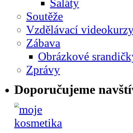
Saláty
Soutěže
Vzdělávací videokurz
Zábava
Obrázkové srandičk
Zprávy
Doporučujeme navští