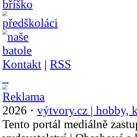
Kontakt
|
RSS
_
2026 ·
výtvory.cz | hobby, k
Tento portál mediálně zast