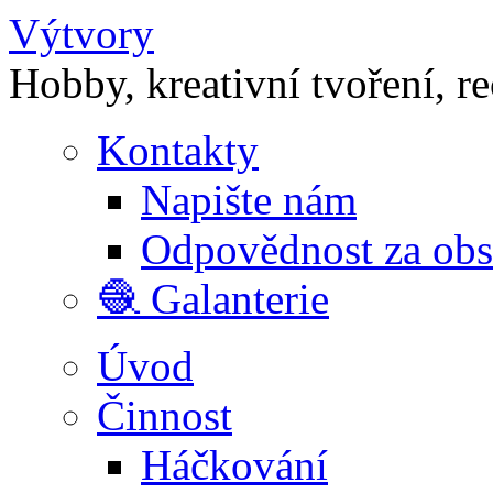
Výtvory
Hobby, kreativní tvoření, r
Kontakty
Napište nám
Odpovědnost za ob
🧶 Galanterie
Úvod
Činnost
Háčkování