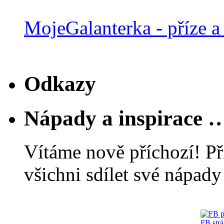
MojeGalanterka - příze a 
Odkazy
Nápady a inspirace 
Vítáme nově příchozí! Př
všichni sdílet své nápady 
FB str