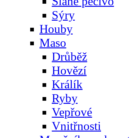
Slané pečivo
Sýry
Houby
Maso
Drůběž
Hovězí
Králík
Ryby
Vepřové
Vnitřnosti