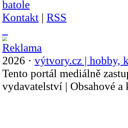
Kontakt
|
RSS
_
2026 ·
výtvory.cz | hobby, k
Tento portál mediálně zast
vydavatelství | Obsahové a