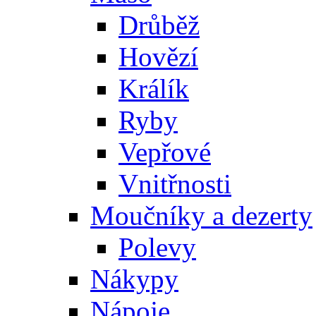
Drůběž
Hovězí
Králík
Ryby
Vepřové
Vnitřnosti
Moučníky a dezerty
Polevy
Nákypy
Nápoje