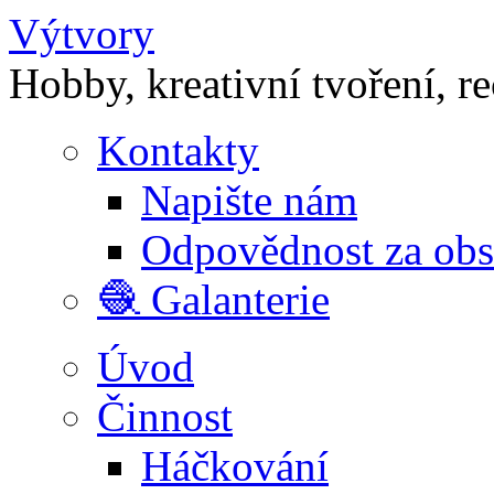
Výtvory
Hobby, kreativní tvoření, r
Kontakty
Napište nám
Odpovědnost za ob
🧶 Galanterie
Úvod
Činnost
Háčkování