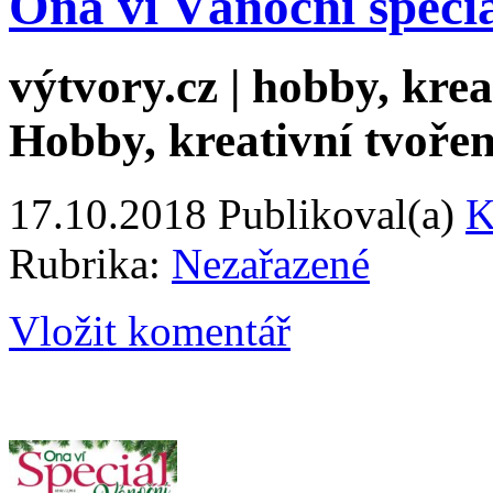
Ona ví Vánoční speci
výtvory.cz | hobby, kreat
Hobby, kreativní tvořen
17.10.2018
Publikoval(a)
K
Rubrika:
Nezařazené
Vložit komentář