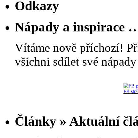
Odkazy
Nápady a inspirace 
Vítáme nově příchozí! Př
všichni sdílet své nápady 
FB str
Články » Aktuální čl