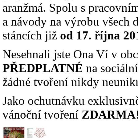
aranžmá. Spolu s pracovním
a návody na výrobu všech d
stáncích již
od 17. října 20
Nesehnali jste Ona Ví v obc
PŘEDPLATNÉ
na sociální
žádné tvoření nikdy neunik
Jako ochutnávku exklusivně
vánoční tvoření
ZDARMA