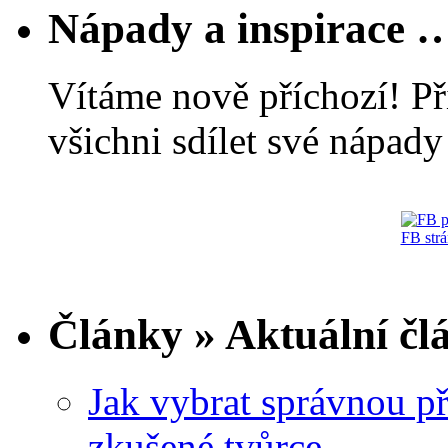
Nápady a inspirace 
Vítáme nově příchozí! Př
všichni sdílet své nápady 
FB str
Články » Aktuální čl
Jak vybrat správnou př
zkušené tvůrce