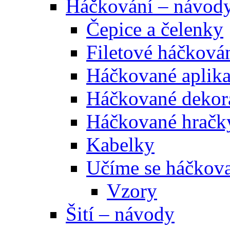
Háčkování – návod
Čepice a čelenky
Filetové háčková
Háčkované aplik
Háčkované dekor
Háčkované hračk
Kabelky
Učíme se háčkova
Vzory
Šití – návody