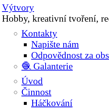
Výtvory
Hobby, kreativní tvoření, r
Kontakty
Napište nám
Odpovědnost za ob
🧶 Galanterie
Úvod
Činnost
Háčkování