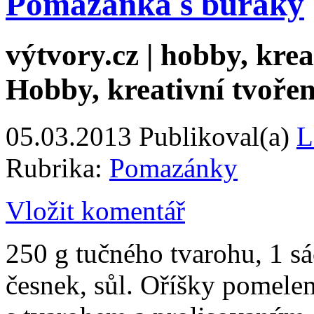
Pomazánka s buráky
výtvory.cz | hobby, kreat
Hobby, kreativní tvořen
05.03.2013
Publikoval(a)
L
Rubrika:
Pomazánky
Vložit komentář
250 g tučného tvarohu, 1 sá
česnek, sůl. Oříšky pomel