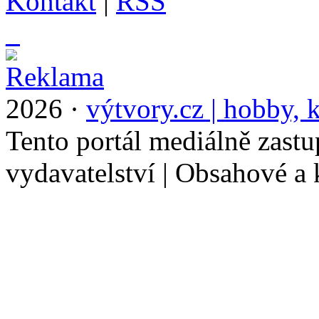
Kontakt
|
RSS
_
2026 ·
výtvory.cz | hobby, k
Tento portál mediálně zast
vydavatelství | Obsahové a