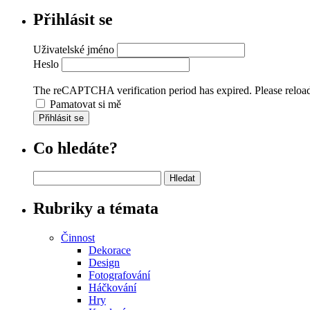
Přihlásit se
Uživatelské jméno
Heslo
The reCAPTCHA verification period has expired. Please reload
Pamatovat si mě
Přihlásit se
Co hledáte?
Vyhledávání
Rubriky a témata
Činnost
Dekorace
Design
Fotografování
Háčkování
Hry