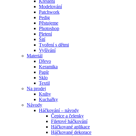
Kreslení
Modelování
Patchwork
Pedig
Pěstujeme
Photoshop
Pletení
Šití
Tvoření s dětmi
Vyšívání
Materiál
Dřevo
Keramika
Papír
Sklo
Textil
Na prodej
Knihy
Kuchařky
Návody
Háčkování – návody
Čepice a čelenky
Filetové háčkování
Háčkované aplikace
Háčkované dekorace