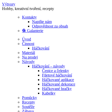
Výtvory
Hobby, kreativní tvoření, recepty
Kontakty
Napište nám
Odpovědnost za obsah
🧶 Galanterie
Úvod
Činnost
Háčkování
Materiál
Na prodej
Návody
Háčkování – návody
Čepice a čelenky
Filetové háčkování
Háčkované aplikace
Háčkované dekorace
Háčkované hračky
Kabelky
Pomůcky
Recepty
Soutěže
Zábava