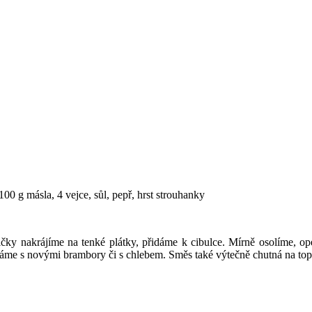
 100 g másla, 4 vejce, sůl, pepř, hrst strouhanky
ičky
nakrájíme na tenké plátky, přidáme k cibulce. Mírně osolíme, o
me s novými brambory či s chlebem. Směs také výtečně chutná na top