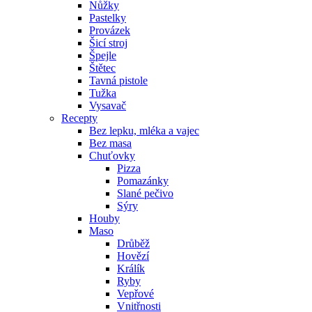
Nůžky
Pastelky
Provázek
Šicí stroj
Špejle
Štětec
Tavná pistole
Tužka
Vysavač
Recepty
Bez lepku, mléka a vajec
Bez masa
Chuťovky
Pizza
Pomazánky
Slané pečivo
Sýry
Houby
Maso
Drůběž
Hovězí
Králík
Ryby
Vepřové
Vnitřnosti