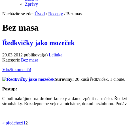
Zprávy
Nacházíte se zde:
Úvod
/
Recepty
/ Bez masa
Bez masa
Ředkvičky jako mozeček
29.03.2012
publikoval(a)
Lelinka
Kategorie
Bez masa
Vložit komentář
Suroviny:
20 kusů
ředkviček,
1 cibule,
Postup:
Cibuli nakrájíme na drobné kousky a dáme zpěnit na máslo.
Ředkv
strouhánky. Rozklepneme vejce a mícháme, dokud neztuhnou. Podává
« předchozí
1
2