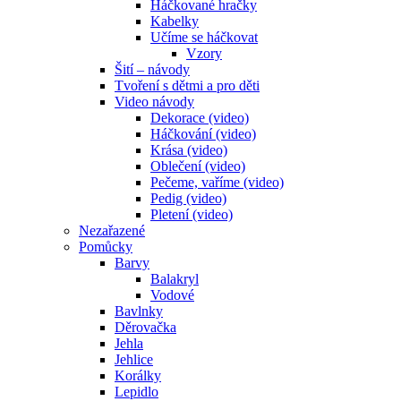
Háčkované hračky
Kabelky
Učíme se háčkovat
Vzory
Šití – návody
Tvoření s dětmi a pro děti
Video návody
Dekorace (video)
Háčkování (video)
Krása (video)
Oblečení (video)
Pečeme, vaříme (video)
Pedig (video)
Pletení (video)
Nezařazené
Pomůcky
Barvy
Balakryl
Vodové
Bavlnky
Děrovačka
Jehla
Jehlice
Korálky
Lepidlo