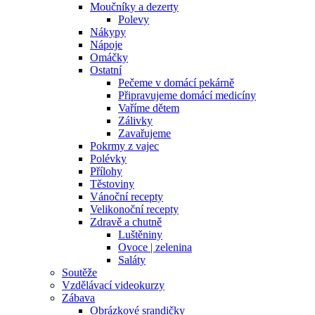
Moučníky a dezerty
Polevy
Nákypy
Nápoje
Omáčky
Ostatní
Pečeme v domácí pekárně
Připravujeme domácí medicíny
Vaříme dětem
Zálivky
Zavařujeme
Pokrmy z vajec
Polévky
Přílohy
Těstoviny
Vánoční recepty
Velikonoční recepty
Zdravě a chutně
Luštěniny
Ovoce | zelenina
Saláty
Soutěže
Vzdělávací videokurzy
Zábava
Obrázkové srandičky