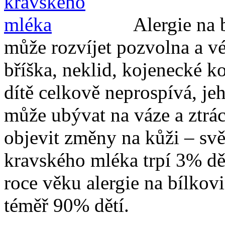
Alergie na 
může rozvíjet pozvolna a vés
bříška, neklid, kojenecké ko
dítě celkově neprospívá, je
může ubývat na váze a ztrá
objevit změny na kůži – svě
kravského mléka trpí 3% dět
roce věku alergie na bílko
téměř 90% dětí.