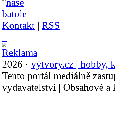
Kontakt
|
RSS
_
2026 ·
výtvory.cz | hobby, k
Tento portál mediálně zast
vydavatelství | Obsahové a