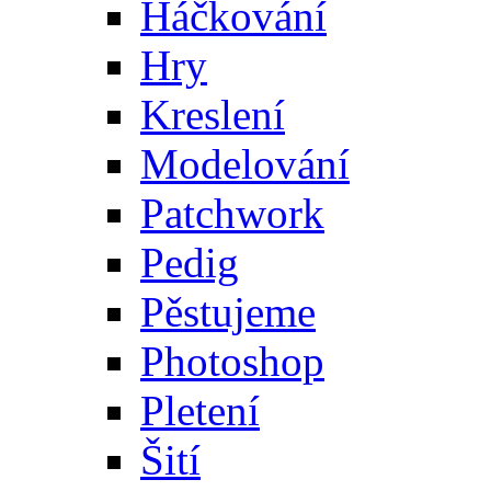
Háčkování
Hry
Kreslení
Modelování
Patchwork
Pedig
Pěstujeme
Photoshop
Pletení
Šití