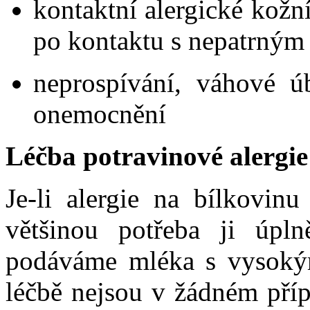
kontaktní alergické kožní
po kontaktu s nepatrný
neprospívání, váhové ú
onemocnění
Léčba potravinové alergie
Je-li alergie na bílkovin
většinou potřeba ji úpln
podáváme mléka s vysokým
léčbě nejsou v žádném pří