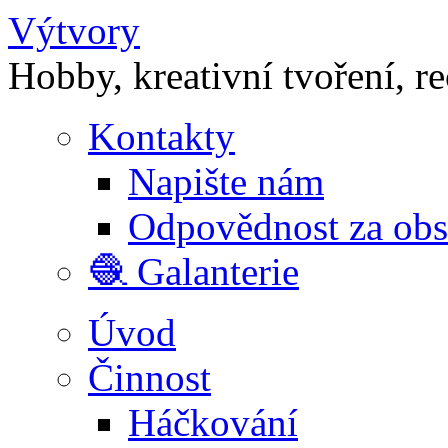
Výtvory
Hobby, kreativní tvoření, r
Kontakty
Napište nám
Odpovědnost za ob
🧶 Galanterie
Úvod
Činnost
Háčkování