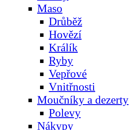
Maso
Drůběž
Hovězí
Králík
Ryby
Vepřové
Vnitřnosti
Moučníky a dezerty
Polevy
Nákypy