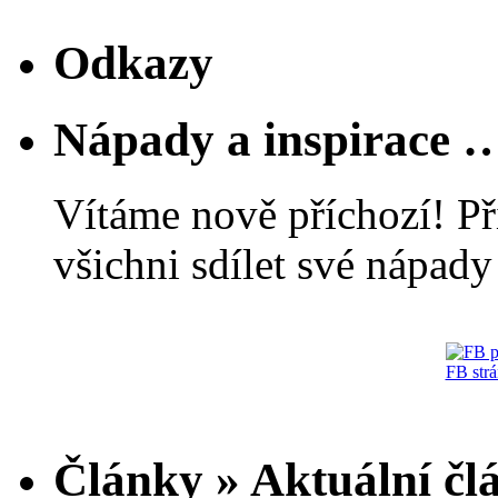
Odkazy
Nápady a inspirace 
Vítáme nově příchozí! Př
všichni sdílet své nápady 
FB str
Články » Aktuální čl