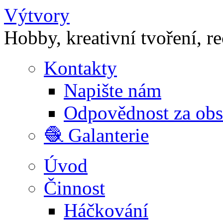
Výtvory
Hobby, kreativní tvoření, r
Kontakty
Napište nám
Odpovědnost za ob
🧶 Galanterie
Úvod
Činnost
Háčkování