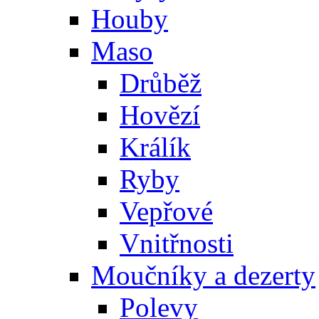
Houby
Maso
Drůběž
Hovězí
Králík
Ryby
Vepřové
Vnitřnosti
Moučníky a dezerty
Polevy