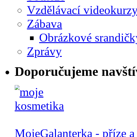
Vzdělávací videokurz
Zábava
Obrázkové srandičk
Zprávy
Doporučujeme navští
MojeGalanterka - příze a 