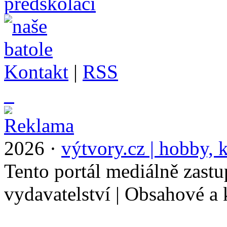
Kontakt
|
RSS
_
2026 ·
výtvory.cz | hobby, k
Tento portál mediálně zast
vydavatelství | Obsahové a