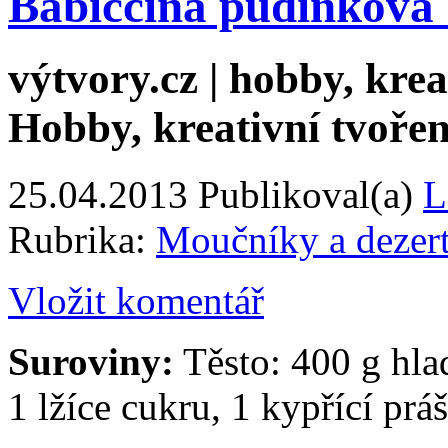
Babiččina pudinková
výtvory.cz | hobby, kreat
Hobby, kreativní tvořen
25.04.2013
Publikoval(a)
L
Rubrika:
Moučníky a dezer
Vložit komentář
Suroviny:
Těsto: 400 g hla
1 lžíce cukru, 1 kypřící prá