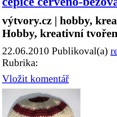
cepice cerveno-bezov
výtvory.cz | hobby, kreat
Hobby, kreativní tvořen
22.06.2010
Publikoval(a)
r
Rubrika:
Vložit komentář