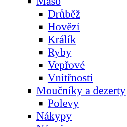
Maso
Drůběž
Hovězí
Králík
Ryby
Vepřové
Vnitřnosti
Moučníky a dezerty
Polevy
Nákypy