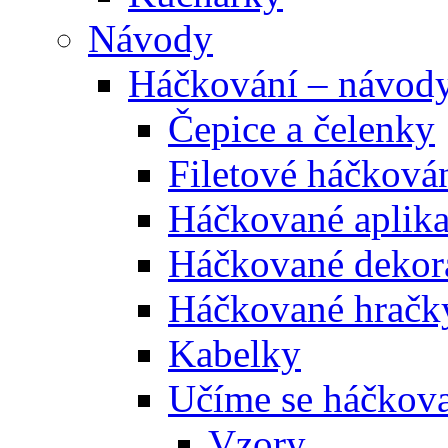
Návody
Háčkování – návod
Čepice a čelenky
Filetové háčková
Háčkované aplik
Háčkované dekor
Háčkované hračk
Kabelky
Učíme se háčkova
Vzory