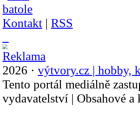
Kontakt
|
RSS
_
2026 ·
výtvory.cz | hobby, k
Tento portál mediálně zast
vydavatelství | Obsahové a