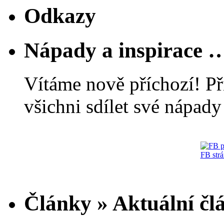
Odkazy
Nápady a inspirace 
Vítáme nově příchozí! Př
všichni sdílet své nápady 
FB str
Články » Aktuální čl