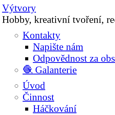
Výtvory
Hobby, kreativní tvoření, r
Kontakty
Napište nám
Odpovědnost za ob
🧶 Galanterie
Úvod
Činnost
Háčkování