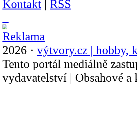
Kontakt
|
RSS
_
2026 ·
výtvory.cz | hobby, k
Tento portál mediálně zast
vydavatelství | Obsahové a