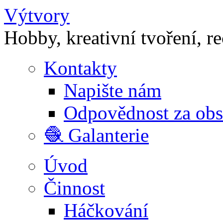
Výtvory
Hobby, kreativní tvoření, r
Kontakty
Napište nám
Odpovědnost za ob
🧶 Galanterie
Úvod
Činnost
Háčkování