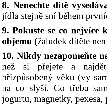
8. Nenechte dítě vysedáva
jídla stejně sní během prvn
9. Pokuste se co nejvíce 
objemu
(žaludek dítěte nen
10. Nikdy nezapomeňte n
než si přejete a najdět
přizpůsobený věku (vy sami
na co slyší. Co třeba sa
jogurtu, magnetky, pexesa, 