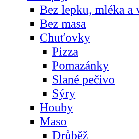
Bez lepku, mléka a 
Bez masa
Chuťovky
Pizza
Pomazánky
Slané pečivo
Sýry
Houby
Maso
Drůběž