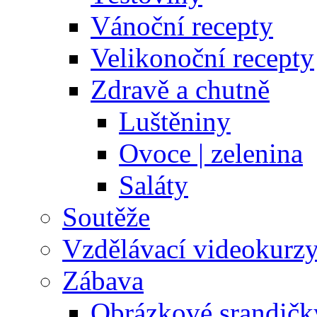
Vánoční recepty
Velikonoční recepty
Zdravě a chutně
Luštěniny
Ovoce | zelenina
Saláty
Soutěže
Vzdělávací videokurz
Zábava
Obrázkové srandičk