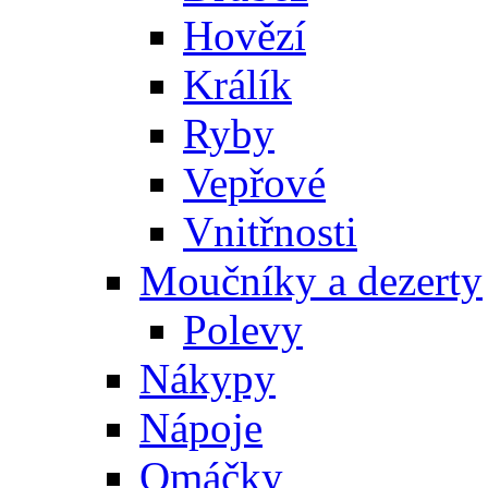
Hovězí
Králík
Ryby
Vepřové
Vnitřnosti
Moučníky a dezerty
Polevy
Nákypy
Nápoje
Omáčky