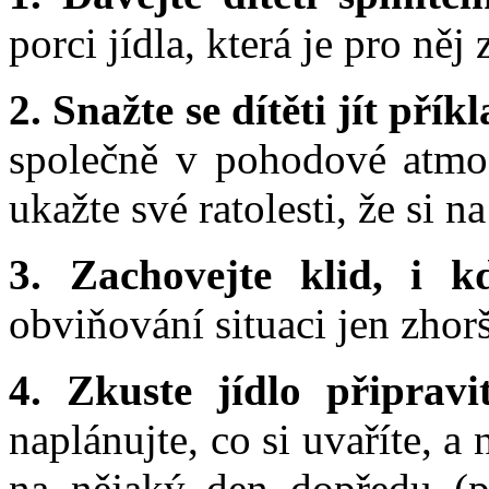
porci jídla, která je pro něj
2. Snažte se dítěti jít přík
společně v pohodové atmosf
ukažte své ratolesti, že si 
3. Zachovejte klid, i k
obviňování situaci jen zhorš
4. Zkuste jídlo připravi
naplánujte, co si uvaříte, a 
na nějaký den dopředu (po