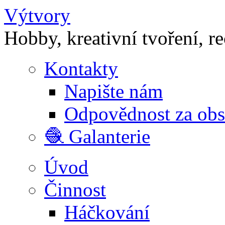
Výtvory
Hobby, kreativní tvoření, r
Kontakty
Napište nám
Odpovědnost za ob
🧶 Galanterie
Úvod
Činnost
Háčkování