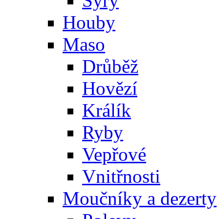
Sýry
Houby
Maso
Drůběž
Hovězí
Králík
Ryby
Vepřové
Vnitřnosti
Moučníky a dezerty