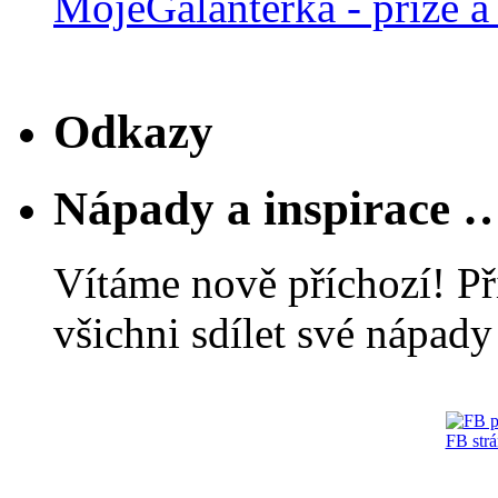
MojeGalanterka - příze a 
Odkazy
Nápady a inspirace 
Vítáme nově příchozí! Př
všichni sdílet své nápady 
FB str