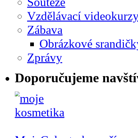
Soutěže
Vzdělávací videokurz
Zábava
Obrázkové srandičk
Zprávy
Doporučujeme navští