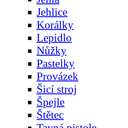
Jehlice
Korálky
Lepidlo
Nůžky
Pastelky
Provázek
Šicí stroj
Špejle
Štětec
Tavná pistole