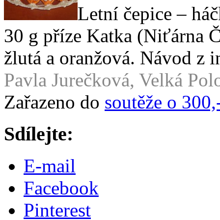
Letní čepice – háč
30 g příze Katka (Niťárna Č
žlutá a oranžová. Návod z i
Pavla Jurečková, Velká Po
Zařazeno do
soutěže o 300,
Sdílejte:
E-mail
Facebook
Pinterest