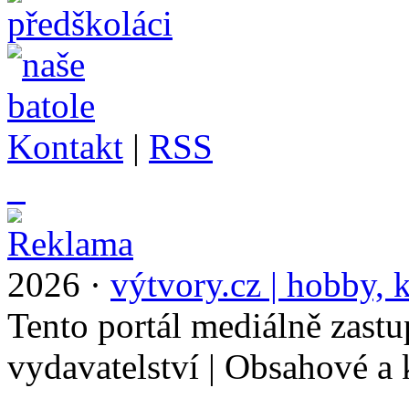
Kontakt
|
RSS
_
2026 ·
výtvory.cz | hobby, k
Tento portál mediálně zast
vydavatelství | Obsahové a