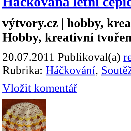
Háčkovaná letní čepi
výtvory.cz | hobby, kreat
Hobby, kreativní tvořen
20.07.2011
Publikoval(a)
r
Rubrika:
Háčkování
,
Soutě
Vložit komentář