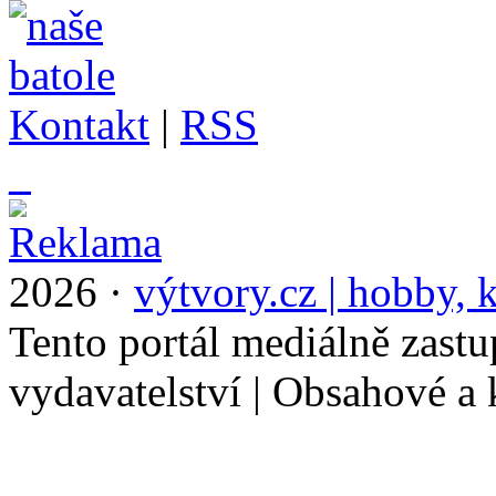
Kontakt
|
RSS
_
2026 ·
výtvory.cz | hobby, k
Tento portál mediálně zast
vydavatelství | Obsahové a