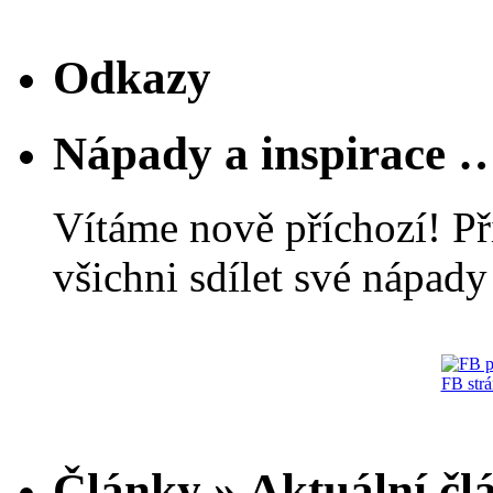
Odkazy
Nápady a inspirace 
Vítáme nově příchozí! Př
všichni sdílet své nápady 
FB str
Články » Aktuální čl