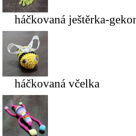
háčkovaná ještěrka-geko
háčkovaná včelka