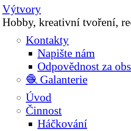
Výtvory
Hobby, kreativní tvoření, r
Kontakty
Napište nám
Odpovědnost za ob
🧶 Galanterie
Úvod
Činnost
Háčkování