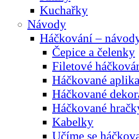
Kuchařky
Návody
Háčkování – návod
Čepice a čelenky
Filetové háčková
Háčkované aplik
Háčkované dekor
Háčkované hračk
Kabelky
Učíme se háčkova