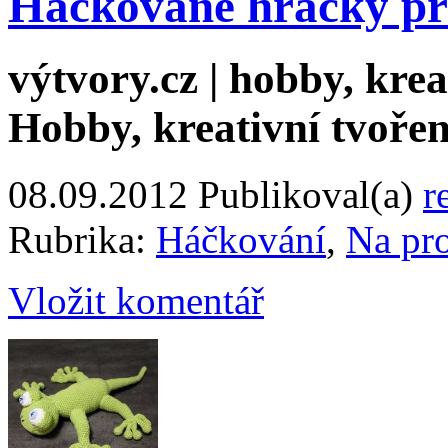
Háčkované hračky pr
výtvory.cz | hobby, kreat
Hobby, kreativní tvořen
08.09.2012
Publikoval(a)
r
Rubrika:
Háčkování
,
Na pr
Vložit komentář