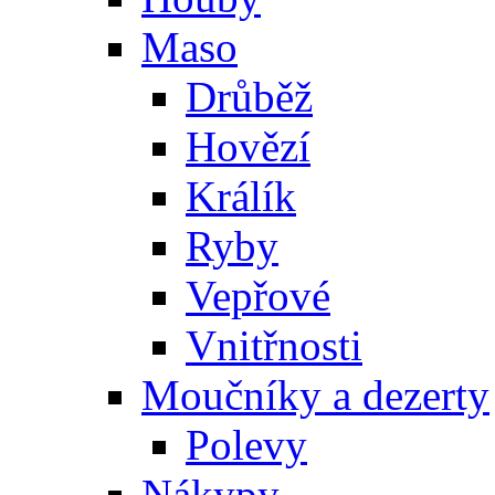
Maso
Drůběž
Hovězí
Králík
Ryby
Vepřové
Vnitřnosti
Moučníky a dezerty
Polevy
Nákypy