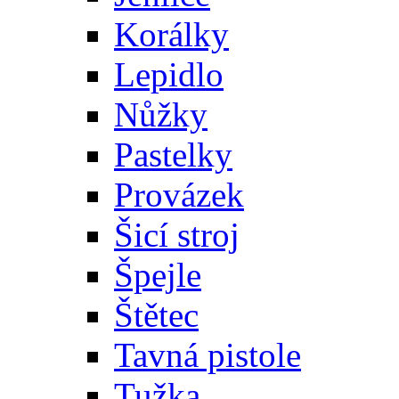
Korálky
Lepidlo
Nůžky
Pastelky
Provázek
Šicí stroj
Špejle
Štětec
Tavná pistole
Tužka