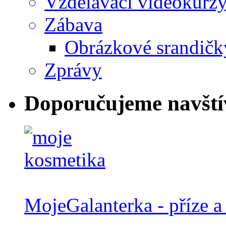
Vzdělávací videokurz
Zábava
Obrázkové srandičk
Zprávy
Doporučujeme navští
MojeGalanterka - příze a 