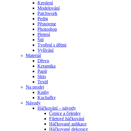
Kreslení
Modelování
Patchwork
Pedig
Pěstujeme
Photoshop
Pletení
Šití
Tvoření s dětmi
Vyšívání
Materiál
Dřevo
Keramika
Papír
Sklo
Textil
Na prodej
Knihy
Kuchařky
Návody
Háčkování – návody
Čepice a čelenky
Filetové háčkování
Háčkované aplikace
Háčkované dekorace