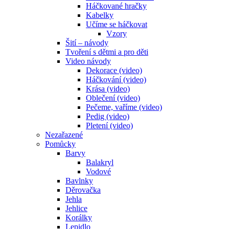
Háčkované hračky
Kabelky
Učíme se háčkovat
Vzory
Šití – návody
Tvoření s dětmi a pro děti
Video návody
Dekorace (video)
Háčkování (video)
Krása (video)
Oblečení (video)
Pečeme, vaříme (video)
Pedig (video)
Pletení (video)
Nezařazené
Pomůcky
Barvy
Balakryl
Vodové
Bavlnky
Děrovačka
Jehla
Jehlice
Korálky
Lepidlo