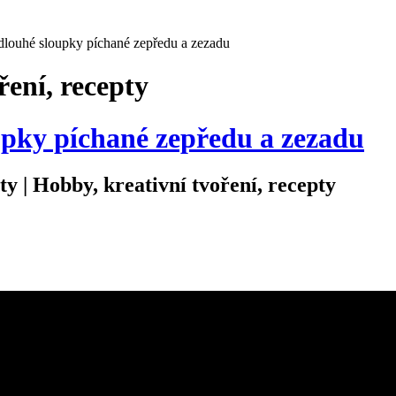
 dlouhé sloupky píchané zepředu a zezadu
ření, recepty
oupky píchané zepředu a zezadu
ty | Hobby, kreativní tvoření, recepty