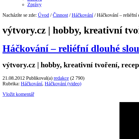
Zprávy
Nacházíte se zde:
Úvod
/
Činnost
/
Háčkování
/ Háčkování – reliéfní
výtvory.cz | hobby, kreativní tvo
Háčkování – reliéfní dlouhé sl
výtvory.cz | hobby, kreativní tvoření, recep
21.08.2012
Publikoval(a)
redakce
(2 790)
Rubrika:
Háčkování
,
Háčkování (video)
Vložit komentář