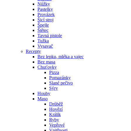
Nůžky
Pastelky
Provázek
Šicí stroj
Špejle
Štětec
Tavná pistole
Tužka
Vysavač
Recepty
Bez lepku, mléka a vajec
Bez masa
Chuťovky
Pizza
Pomazánky
Slané pečivo
Sýry
Houby
Maso
Drůběž
Hovězí
Králík
Ryby
Vepřové
Vnitřnosti