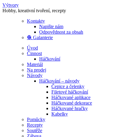
Výtvory
Hobby, kreativní tvoření, recepty
Kontakty
Napište nám
Odpovědnost za obsah
🧶 Galanterie
Úvod
Činnost
Háčkování
Materiál
Na prodej
Návody
Háčkování – návody
Čepice a čelenky
Filetové háčkování
Háčkované aplikace
Háčkované dekorace
Háčkované hračky
Kabelky
Pomůcky
Recepty
Soutěže
Zábava