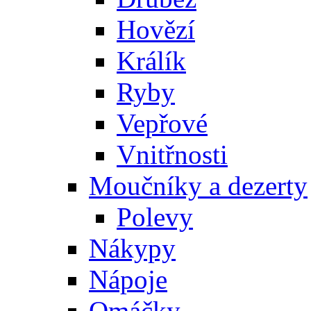
Hovězí
Králík
Ryby
Vepřové
Vnitřnosti
Moučníky a dezerty
Polevy
Nákypy
Nápoje
Omáčky