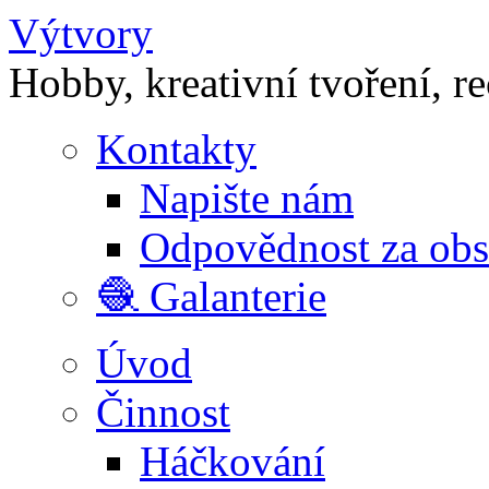
Výtvory
Hobby, kreativní tvoření, r
Kontakty
Napište nám
Odpovědnost za ob
🧶 Galanterie
Úvod
Činnost
Háčkování