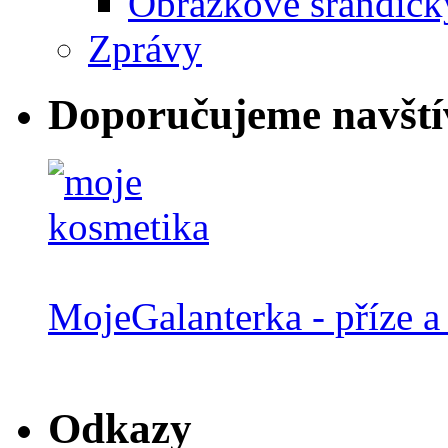
Obrázkové srandičk
Zprávy
Doporučujeme navští
MojeGalanterka - příze a 
Odkazy