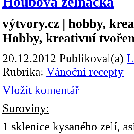
Houbová zelňačka
výtvory.cz | hobby, kreat
Hobby, kreativní tvořen
20.12.2012
Publikoval(a)
L
Rubrika:
Vánoční recepty
Vložit komentář
Suroviny:
1 sklenice kysaného zelí, as