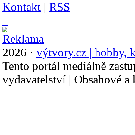
Kontakt
|
RSS
_
2026 ·
výtvory.cz | hobby, k
Tento portál mediálně zast
vydavatelství | Obsahové a