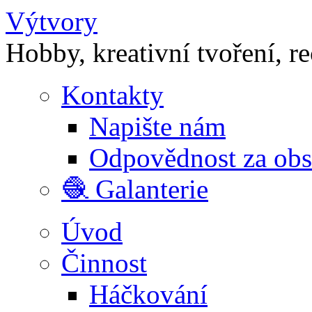
Výtvory
Hobby, kreativní tvoření, r
Kontakty
Napište nám
Odpovědnost za ob
🧶 Galanterie
Úvod
Činnost
Háčkování