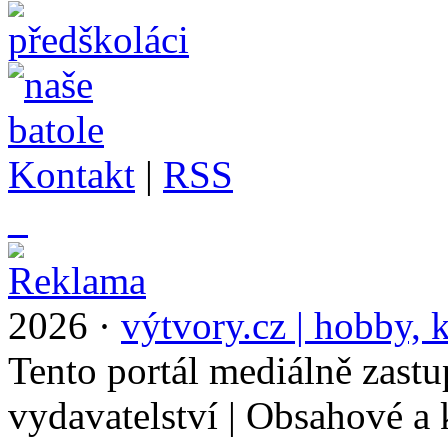
Kontakt
|
RSS
_
2026 ·
výtvory.cz | hobby, k
Tento portál mediálně zast
vydavatelství | Obsahové a