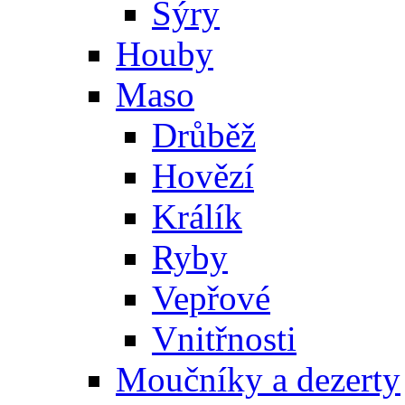
Sýry
Houby
Maso
Drůběž
Hovězí
Králík
Ryby
Vepřové
Vnitřnosti
Moučníky a dezerty