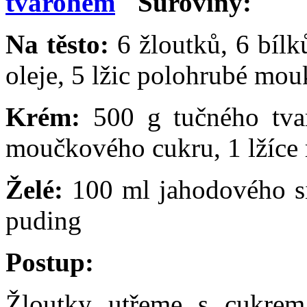
Suroviny:
Na těsto:
6 žloutků, 6 bílků
oleje, 5 lžic polohrubé mou
Krém:
500 g tučného tvar
moučkového cukru, 1 lžíce
Želé:
100 ml jahodového s
puding
Postup:
Žloutky utřeme s cukrem