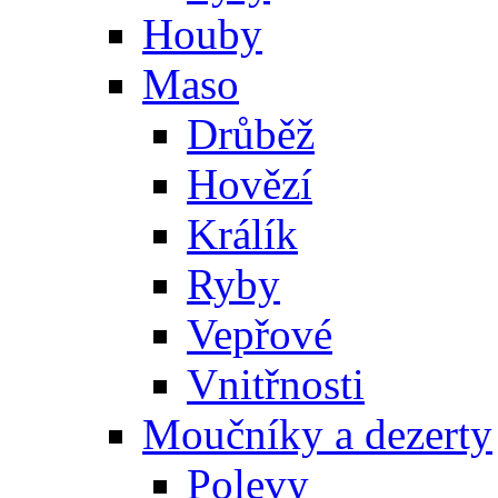
Houby
Maso
Drůběž
Hovězí
Králík
Ryby
Vepřové
Vnitřnosti
Moučníky a dezerty
Polevy