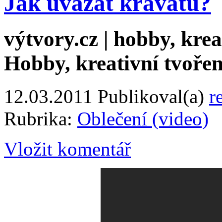
Jak uvázat kravatu?
výtvory.cz | hobby, kreat
Hobby, kreativní tvořen
12.03.2011
Publikoval(a)
r
Rubrika:
Oblečení (video)
Vložit komentář