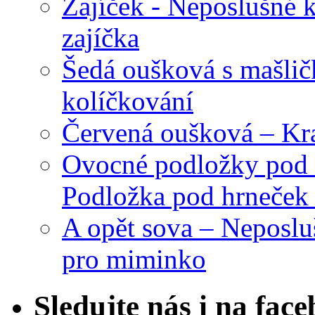
Zajíček - Neposlušné 
zajíčka
Šedá oušková s mašli
kolíčkování
Červená oušková – Kr
Ovocné podložky pod 
Podložka pod hrneček 
A opět sova – Neposlu
pro miminko
Sledujte nás i na fac