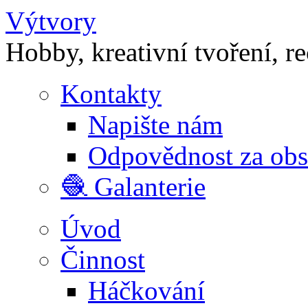
Výtvory
Hobby, kreativní tvoření, r
Kontakty
Napište nám
Odpovědnost za ob
🧶 Galanterie
Úvod
Činnost
Háčkování