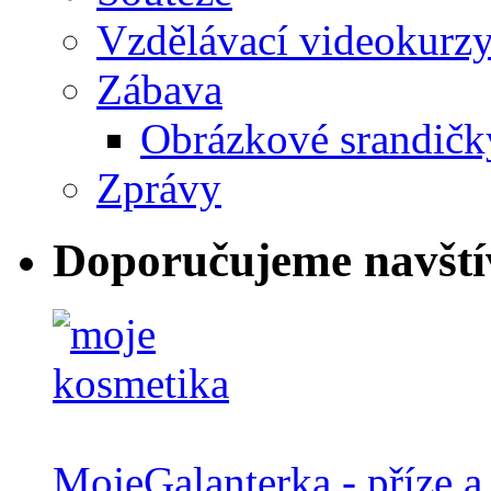
Vzdělávací videokurz
Zábava
Obrázkové srandičk
Zprávy
Doporučujeme navští
MojeGalanterka - příze a 