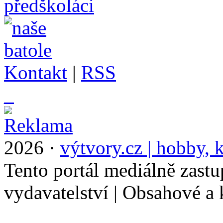
Kontakt
|
RSS
_
2026 ·
výtvory.cz | hobby, k
Tento portál mediálně zast
vydavatelství | Obsahové a