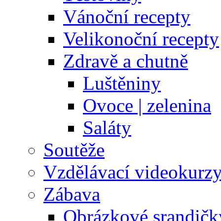
Vánoční recepty
Velikonoční recepty
Zdravě a chutně
Luštěniny
Ovoce | zelenina
Saláty
Soutěže
Vzdělávací videokurz
Zábava
Obrázkové srandičk