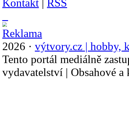
Kontakt
|
RSS
_
2026 ·
výtvory.cz | hobby, k
Tento portál mediálně zast
vydavatelství | Obsahové a