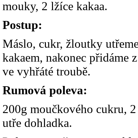
mouky, 2 lžíce kakaa.
Postup:
Máslo, cukr, žloutky utřem
kakaem, nakonec přidáme z
ve vyhřáté troubě.
Rumová poleva:
200g moučkového cukru, 2 l
utře dohladka.