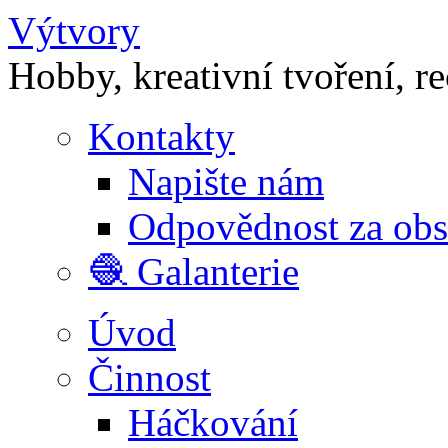
Výtvory
Hobby, kreativní tvoření, r
Kontakty
Napište nám
Odpovědnost za ob
🧶 Galanterie
Úvod
Činnost
Háčkování