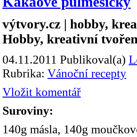
Kakaové půlměsíčky
výtvory.cz | hobby, kreat
Hobby, kreativní tvořen
04.11.2011
Publikoval(a)
L
Rubrika:
Vánoční recepty
Vložit komentář
Suroviny:
140g másla, 140g moučkové