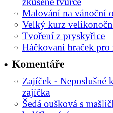
zkušené tvůrce
Malování na vánoční 
Velký kurz velikonočn
Tvoření z pryskyřice
Háčkovaní hraček pro 
Komentáře
Zajíček - Neposlušné 
zajíčka
Šedá oušková s mašli