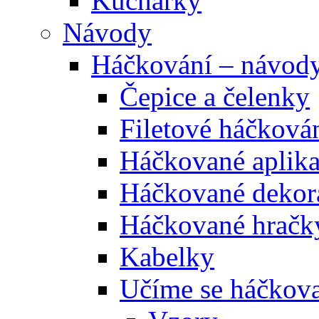
Kuchařky
Návody
Háčkování – návod
Čepice a čelenky
Filetové háčková
Háčkované aplik
Háčkované dekor
Háčkované hračk
Kabelky
Učíme se háčkova