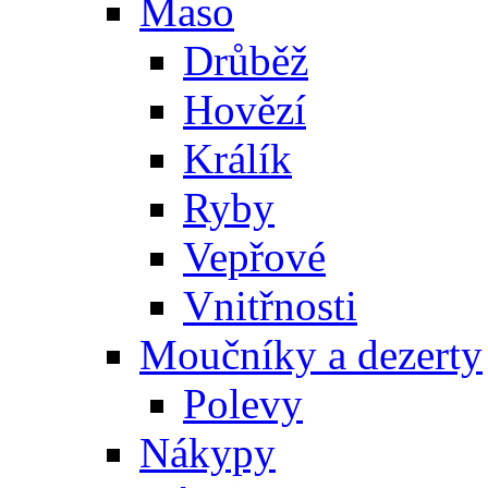
Maso
Drůběž
Hovězí
Králík
Ryby
Vepřové
Vnitřnosti
Moučníky a dezerty
Polevy
Nákypy