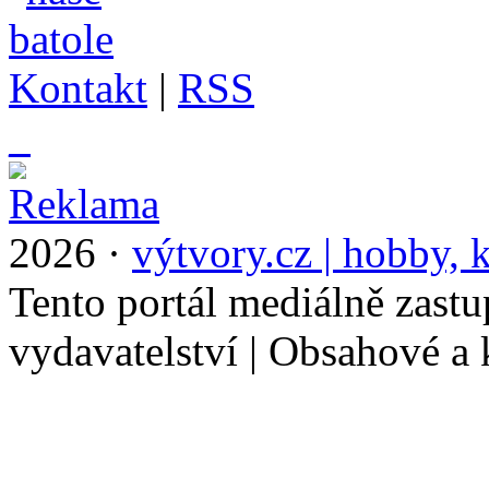
Kontakt
|
RSS
_
2026 ·
výtvory.cz | hobby, k
Tento portál mediálně zast
vydavatelství | Obsahové a