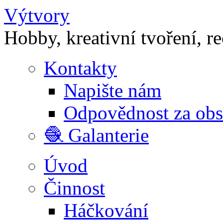
Výtvory
Hobby, kreativní tvoření, r
Kontakty
Napište nám
Odpovědnost za ob
🧶 Galanterie
Úvod
Činnost
Háčkování