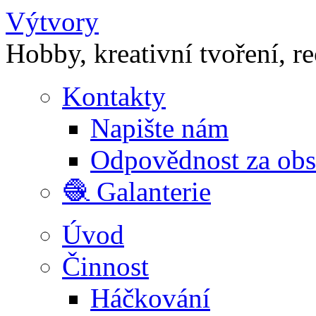
Výtvory
Hobby, kreativní tvoření, r
Kontakty
Napište nám
Odpovědnost za ob
🧶 Galanterie
Úvod
Činnost
Háčkování