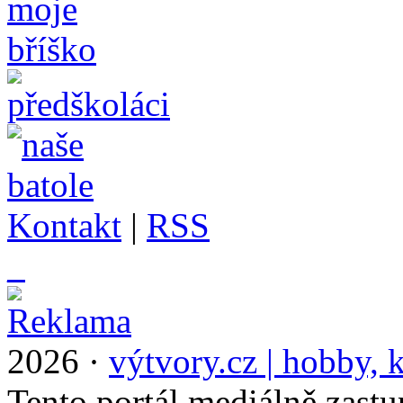
Kontakt
|
RSS
_
2026 ·
výtvory.cz | hobby, k
Tento portál mediálně zast