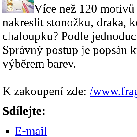
Více než 120 motivů p
nakreslit stonožku, draka, 
chaloupku? Podle jednoduc
Správný postup je popsán kr
výběrem barev.
K zakoupení zde:
/www.fra
Sdílejte:
E-mail