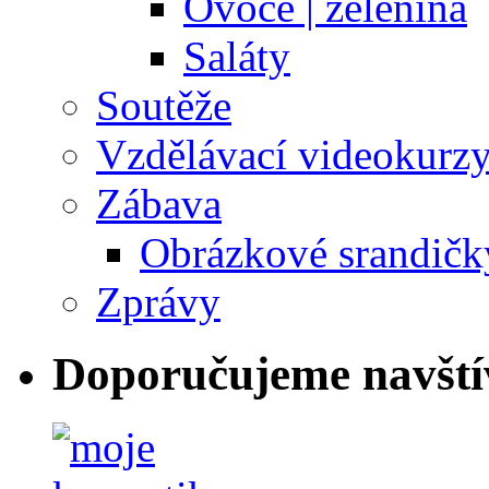
Ovoce | zelenina
Saláty
Soutěže
Vzdělávací videokurz
Zábava
Obrázkové srandičk
Zprávy
Doporučujeme navští