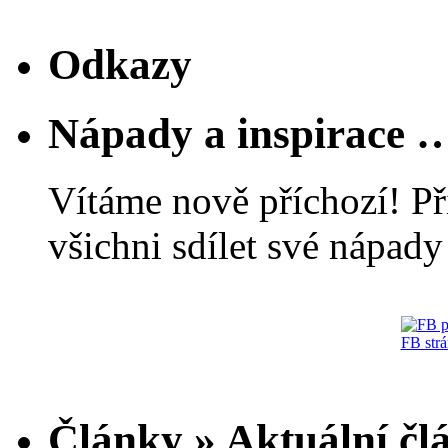
Odkazy
Nápady a inspirace 
Vítáme nově příchozí! Př
všichni sdílet své nápady 
FB str
Články » Aktuální čl