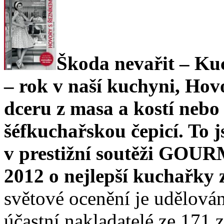
Škoda nevařit – Ku
– rok v naší kuchyni, Ho
dceru z masa a kostí nebo
šéfkuchařskou čepicí. To 
v prestižní soutěži 
2012 o nejlepší kuchařky 
světové ocenění je udělován
účastní nakladatelé ze 171 ze