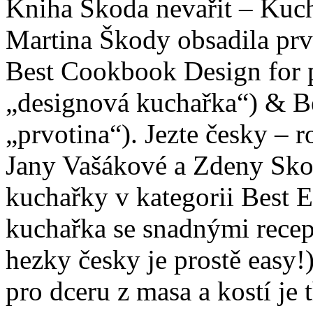
Kniha Škoda nevařit – Kuc
Martina Škody obsadila prve
Best Cookbook Design for p
„designová kuchařka“) & Be
„prvotina“). Jezte česky – 
Jany Vašákové a Zdeny Skok
kuchařky v kategorii Best E
kuchařka se snadnými recept
hezky česky je prostě easy
pro dceru z masa a kostí je