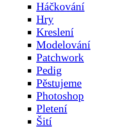
Háčkování
Hry
Kreslení
Modelování
Patchwork
Pedig
Pěstujeme
Photoshop
Pletení
Šití