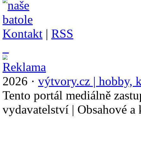
Kontakt
|
RSS
_
2026 ·
výtvory.cz | hobby, k
Tento portál mediálně zast
vydavatelství | Obsahové a