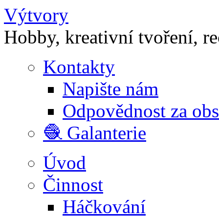
Výtvory
Hobby, kreativní tvoření, r
Kontakty
Napište nám
Odpovědnost za ob
🧶 Galanterie
Úvod
Činnost
Háčkování