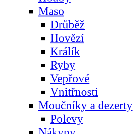
Maso
Drůběž
Hovězí
Králík
Ryby
Vepřové
Vnitřnosti
Moučníky a dezerty
Polevy
Nákypy