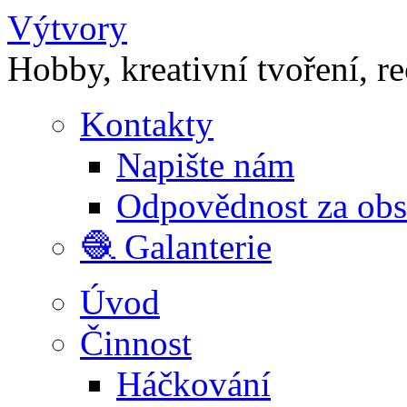
Výtvory
Hobby, kreativní tvoření, r
Kontakty
Napište nám
Odpovědnost za ob
🧶 Galanterie
Úvod
Činnost
Háčkování