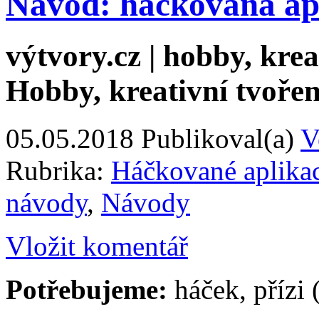
Návod: háčkovaná apl
výtvory.cz | hobby, kreat
Hobby, kreativní tvořen
05.05.2018
Publikoval(a)
V
Rubrika:
Háčkované aplika
návody
,
Návody
Vložit komentář
Potřebujeme:
háček, přízi 