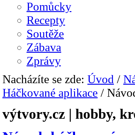
Pomůcky
Recepty
Soutěže
Zábava
Zprávy
Nacházíte se zde:
Úvod
/
N
Háčkované aplikace
/ Návod
výtvory.cz | hobby, kr