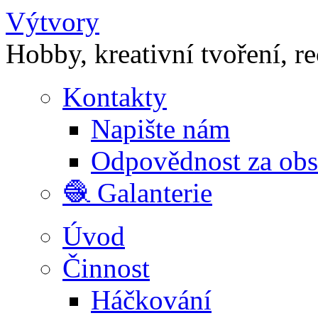
Výtvory
Hobby, kreativní tvoření, r
Kontakty
Napište nám
Odpovědnost za ob
🧶 Galanterie
Úvod
Činnost
Háčkování