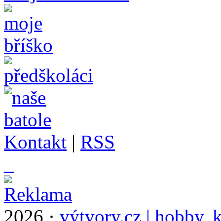
Kontakt
|
RSS
_
2026 ·
výtvory.cz | hobby, k