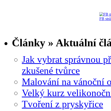
FB str
Články » Aktuální čl
Jak vybrat správnou př
zkušené tvůrce
Malování na vánoční 
Velký kurz velikonočn
Tvoření z pryskyřice