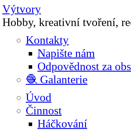
Výtvory
Hobby, kreativní tvoření, r
Kontakty
Napište nám
Odpovědnost za ob
🧶 Galanterie
Úvod
Činnost
Háčkování