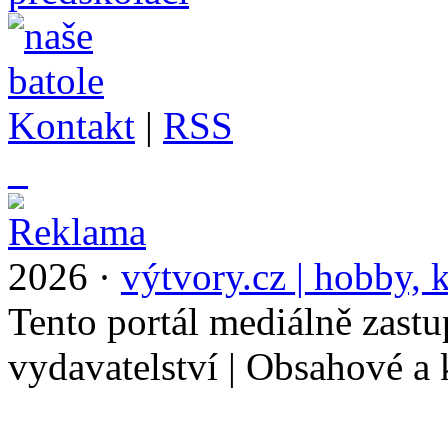
Kontakt
|
RSS
_
2026 ·
výtvory.cz | hobby, k
Tento portál mediálně zast
vydavatelství | Obsahové a