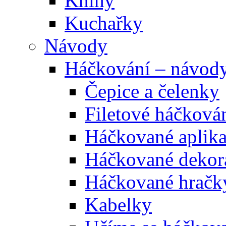
Knihy
Kuchařky
Návody
Háčkování – návod
Čepice a čelenky
Filetové háčková
Háčkované aplik
Háčkované dekor
Háčkované hračk
Kabelky