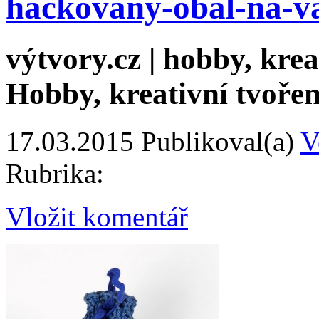
hackovany-obal-na-v
výtvory.cz | hobby, kreat
Hobby, kreativní tvořen
17.03.2015
Publikoval(a)
V
Rubrika:
Vložit komentář