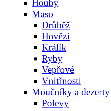
Houby
Maso
Drůběž
Hovězí
Králík
Ryby
Vepřové
Vnitřnosti
Moučníky a dezerty
Polevy