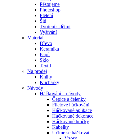
Pěstujeme
Photoshop
Pletení
Šití
Tvoření s dětmi
Vyšívání
Materiál
Dřevo
Keramika
Papír
Sklo
Textil
Na prodej
Knihy
Kuchařky
Návody
Háčkování – návody
Čepice a čelenky
Filetové háčkování
Háčkované aplikace
Háčkované dekorace
Háčkované hračky
Kabelky
Učíme se háčkovat
Vzory