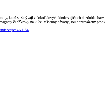
moty, která se skrývají v čokoládových kindervajíčcích dozdobíte barvami
a, magnety či přívěsky na klíče. Všechny návody jsou doprovázeny před
indervajicek-x1154