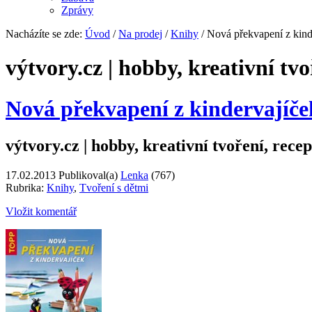
Zprávy
Nacházíte se zde:
Úvod
/
Na prodej
/
Knihy
/ Nová překvapení z kind
výtvory.cz | hobby, kreativní tvo
Nová překvapení z kindervajíče
výtvory.cz | hobby, kreativní tvoření, recep
17.02.2013
Publikoval(a)
Lenka
(767)
Rubrika:
Knihy
,
Tvoření s dětmi
Vložit komentář