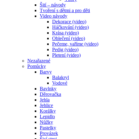
Šití – návody
Tvoření s dětmi a pro děti
Video návody
Dekorace (video)
Háčkování (video)
Krása (video)
Oblečení (video)
Pečeme, vaříme (video)
Pedig (video)
Pletení (video)
Nezařazené
Pomůcky
Barvy
Balakryl
Vodové
Bavlnky
Děrovačka
Jehla
Jehlice
Korálky
Lepidlo
Nůžky
Pastelky
Provázek
Šicí stroj