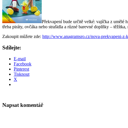
Překvapení bude určitě velké: vajíčka z umělé h
třeba piráty, ovčáka nebo strašidla a různé barevné doplňky – těžítk
Zakoupit můžete zde:
http://www.anagramsro.cz/nova-prekvapeni-z-k
Sdílejte:
E-mail
Facebook
Pinterest
Tisknout
X
Napsat komentář