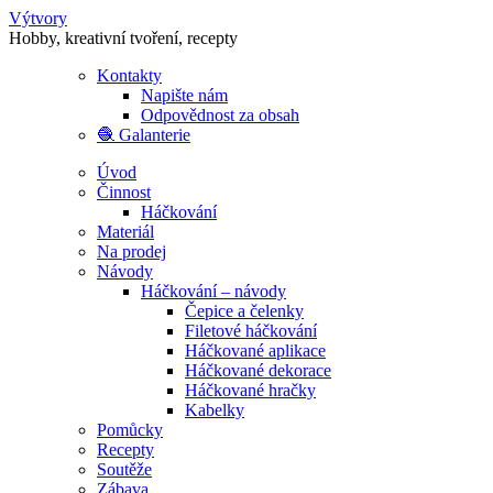
Výtvory
Hobby, kreativní tvoření, recepty
Kontakty
Napište nám
Odpovědnost za obsah
🧶 Galanterie
Úvod
Činnost
Háčkování
Materiál
Na prodej
Návody
Háčkování – návody
Čepice a čelenky
Filetové háčkování
Háčkované aplikace
Háčkované dekorace
Háčkované hračky
Kabelky
Pomůcky
Recepty
Soutěže
Zábava