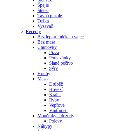
Špejle
Štětec
Tavná pistole
Tužka
Vysavač
Recepty
Bez lepku, mléka a vajec
Bez masa
Chuťovky
Pizza
Pomazánky
Slané pečivo
Sýry
Houby
Maso
Drůběž
Hovězí
Králík
Ryby
Vepřové
Vnitřnosti
Moučníky a dezerty
Polevy
Nákypy