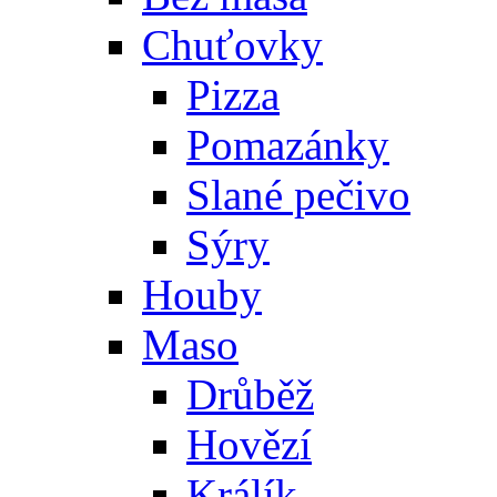
Chuťovky
Pizza
Pomazánky
Slané pečivo
Sýry
Houby
Maso
Drůběž
Hovězí
Králík