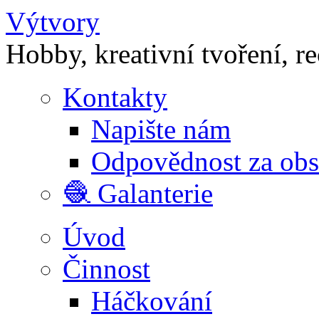
Výtvory
Hobby, kreativní tvoření, r
Kontakty
Napište nám
Odpovědnost za ob
🧶 Galanterie
Úvod
Činnost
Háčkování