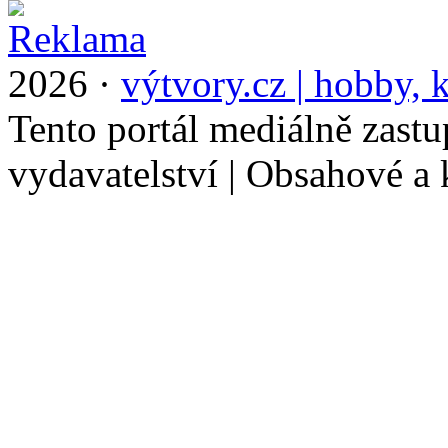
2026 ·
výtvory.cz | hobby, k
Tento portál mediálně zast
vydavatelství | Obsahové a