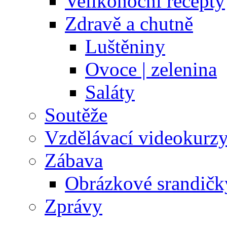
Velikonoční recepty
Zdravě a chutně
Luštěniny
Ovoce | zelenina
Saláty
Soutěže
Vzdělávací videokurz
Zábava
Obrázkové srandičk
Zprávy