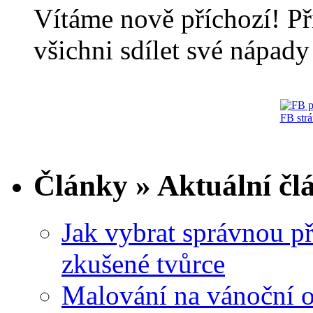
Vítáme nově příchozí! Př
všichni sdílet své nápady 
FB str
Články » Aktuální čl
Jak vybrat správnou př
zkušené tvůrce
Malování na vánoční 