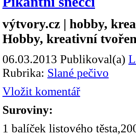
Pikantní šnečci
výtvory.cz | hobby, kreat
Hobby, kreativní tvořen
06.03.2013
Publikoval(a)
L
Rubrika:
Slané pečivo
Vložit komentář
Suroviny:
1 balíček listového těsta,2