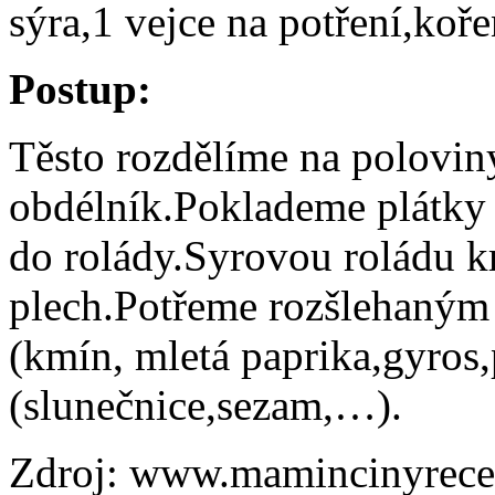
sýra,1 vejce na potření,koř
Postup:
Těsto rozdělíme na polovin
obdélník.Poklademe plátky 
do rolády.Syrovou roládu k
plech.Potřeme rozšlehaným
(kmín, mletá paprika,gyros
(slunečnice,sezam,…).
Zdroj: www.mamincinyrece