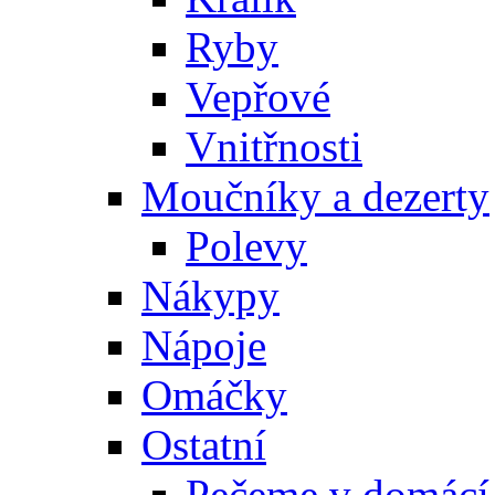
Ryby
Vepřové
Vnitřnosti
Moučníky a dezerty
Polevy
Nákypy
Nápoje
Omáčky
Ostatní
Pečeme v domácí