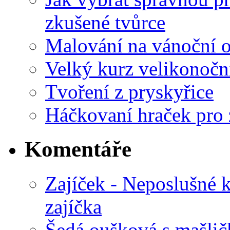
zkušené tvůrce
Malování na vánoční 
Velký kurz velikonočn
Tvoření z pryskyřice
Háčkovaní hraček pro 
Komentáře
Zajíček - Neposlušné 
zajíčka
Šedá oušková s mašli