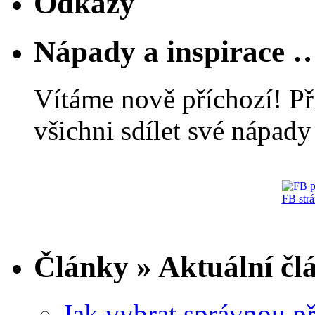
Odkazy
Nápady a inspirace 
Vítáme nově příchozí! Př
všichni sdílet své nápady 
FB str
Články » Aktuální čl
Jak vybrat správnou př