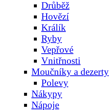
Drůběž
Hovězí
Králík
Ryby
Vepřové
Vnitřnosti
Moučníky a dezerty
Polevy
Nákypy
Nápoje