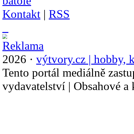
Kontakt
|
RSS
_
2026 ·
výtvory.cz | hobby, k
Tento portál mediálně zast
vydavatelství | Obsahové a