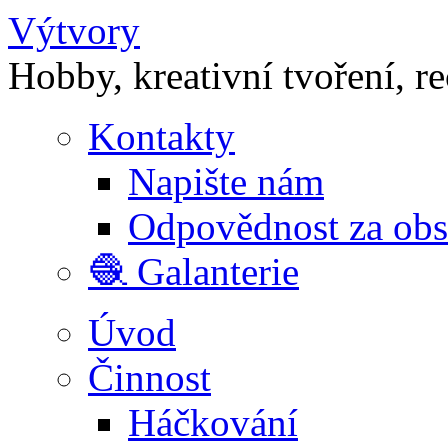
Výtvory
Hobby, kreativní tvoření, r
Kontakty
Napište nám
Odpovědnost za ob
🧶 Galanterie
Úvod
Činnost
Háčkování