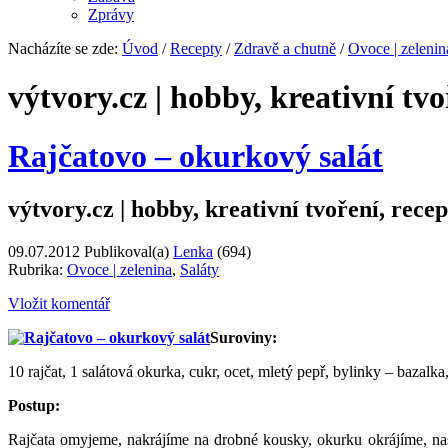
Zprávy
Nacházíte se zde:
Úvod
/
Recepty
/
Zdravě a chutně
/
Ovoce | zelenin
výtvory.cz | hobby, kreativní tvo
Rajčatovo – okurkový salát
výtvory.cz | hobby, kreativní tvoření, recep
09.07.2012
Publikoval(a)
Lenka
(694)
Rubrika:
Ovoce | zelenina
,
Saláty
Vložit komentář
Suroviny:
10 rajčat, 1 salátová okurka, cukr, ocet, mletý pepř, bylinky – bazalka
Postup:
Rajčata omyjeme, nakrájíme na drobné kousky, okurku okrájíme, na