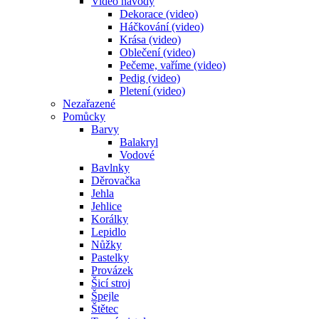
Video návody
Dekorace (video)
Háčkování (video)
Krása (video)
Oblečení (video)
Pečeme, vaříme (video)
Pedig (video)
Pletení (video)
Nezařazené
Pomůcky
Barvy
Balakryl
Vodové
Bavlnky
Děrovačka
Jehla
Jehlice
Korálky
Lepidlo
Nůžky
Pastelky
Provázek
Šicí stroj
Špejle
Štětec