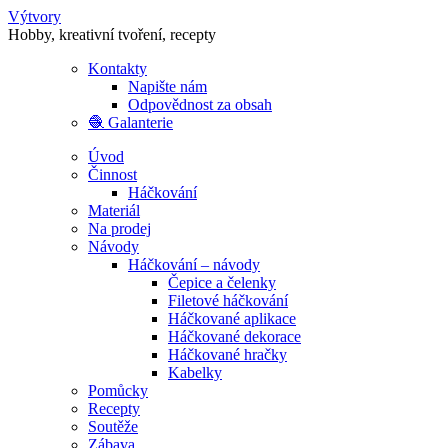
Výtvory
Hobby, kreativní tvoření, recepty
Kontakty
Napište nám
Odpovědnost za obsah
🧶 Galanterie
Úvod
Činnost
Háčkování
Materiál
Na prodej
Návody
Háčkování – návody
Čepice a čelenky
Filetové háčkování
Háčkované aplikace
Háčkované dekorace
Háčkované hračky
Kabelky
Pomůcky
Recepty
Soutěže
Zábava