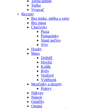
Tavná pistole
Tužka
Vysavač
Recepty
Bez lepku, mléka a vajec
Bez masa
Chuťovky
Pizza
Pomazánky
Slané pečivo
Sýry
Houby
Maso
Drůběž
Hovězí
Králík
Ryby
Vepřové
Vnitřnosti
Moučníky a dezerty
Polevy
Nákypy
Nápoje
Omáčky
Ostatní