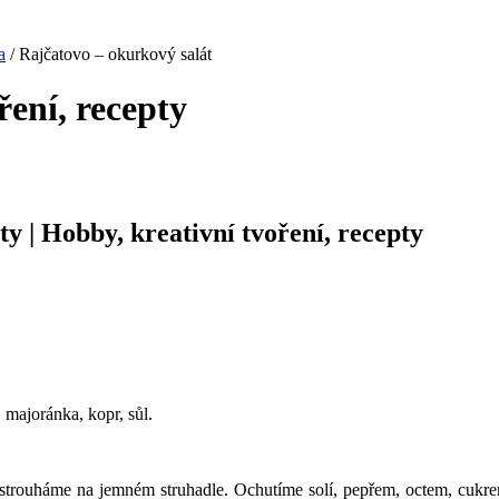
a
/ Rajčatovo – okurkový salát
ření, recepty
ty | Hobby, kreativní tvoření, recepty
, majoránka, kopr, sůl.
strouháme na jemném struhadle. Ochutíme solí, pepřem, octem, cukre