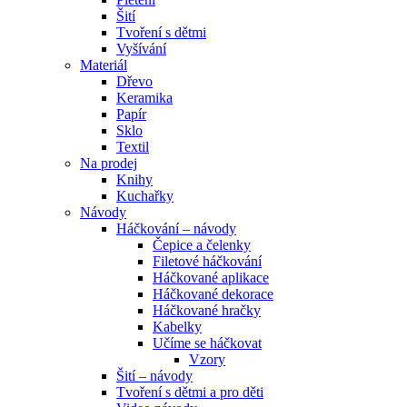
Šití
Tvoření s dětmi
Vyšívání
Materiál
Dřevo
Keramika
Papír
Sklo
Textil
Na prodej
Knihy
Kuchařky
Návody
Háčkování – návody
Čepice a čelenky
Filetové háčkování
Háčkované aplikace
Háčkované dekorace
Háčkované hračky
Kabelky
Učíme se háčkovat
Vzory
Šití – návody
Tvoření s dětmi a pro děti