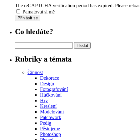
The reCAPTCHA verification period has expired. Please reload
Pamatovat si mě
Přihlásit se
Co hledáte?
Vyhledávání
Rubriky a témata
Činnost
Dekorace
Design
Fotografování
Háčkování
Hry
Kreslení
Modelování
Patchwork
Pedig
Pěstujeme
Photoshop
Pletení