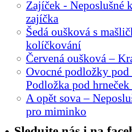
Zajíček - Neposlušné 
zajíčka
Šedá oušková s mašli
kolíčkování
Červená oušková – Kr
Ovocné podložky pod 
Podložka pod hrneček 
A opět sova – Neposlu
pro miminko
Sledujte nás i na fac