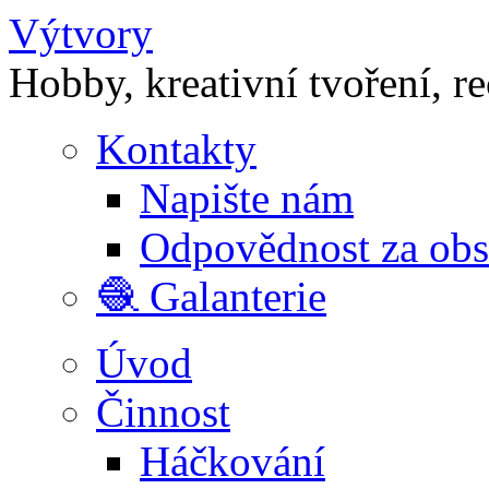
Výtvory
Hobby, kreativní tvoření, r
Kontakty
Napište nám
Odpovědnost za ob
🧶 Galanterie
Úvod
Činnost
Háčkování