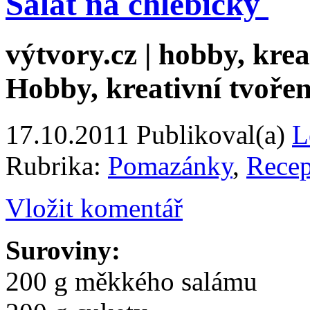
Salát na chlebíčky
výtvory.cz | hobby, kreat
Hobby, kreativní tvořen
17.10.2011
Publikoval(a)
L
Rubrika:
Pomazánky
,
Recep
Vložit komentář
Suroviny:
200 g měkkého salámu