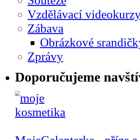
Soutěže
Vzdělávací videokurz
Zábava
Obrázkové srandičk
Zprávy
Doporučujeme navští