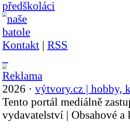
Kontakt
|
RSS
_
2026 ·
výtvory.cz | hobby, k
Tento portál mediálně zast
vydavatelství | Obsahové a