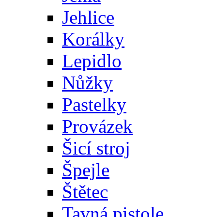
Jehlice
Korálky
Lepidlo
Nůžky
Pastelky
Provázek
Šicí stroj
Špejle
Štětec
Tavná pistole