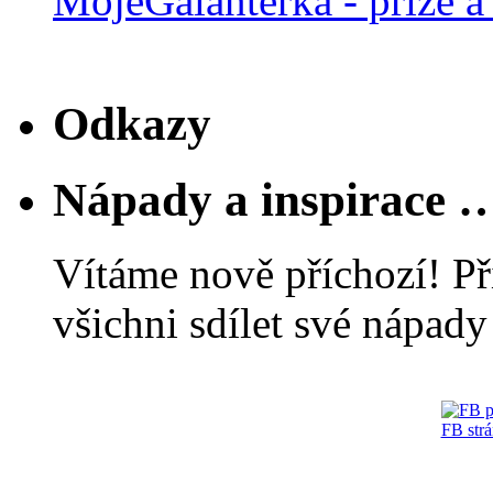
MojeGalanterka - příze a 
Odkazy
Nápady a inspirace 
Vítáme nově příchozí! Př
všichni sdílet své nápady 
FB str