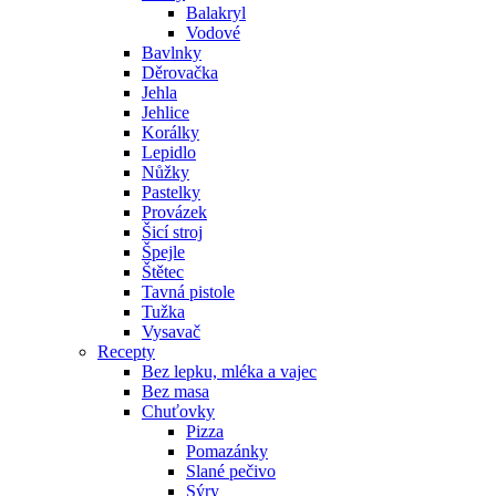
Balakryl
Vodové
Bavlnky
Děrovačka
Jehla
Jehlice
Korálky
Lepidlo
Nůžky
Pastelky
Provázek
Šicí stroj
Špejle
Štětec
Tavná pistole
Tužka
Vysavač
Recepty
Bez lepku, mléka a vajec
Bez masa
Chuťovky
Pizza
Pomazánky
Slané pečivo
Sýry