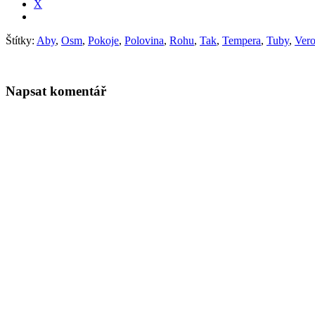
X
Štítky:
Aby
,
Osm
,
Pokoje
,
Polovina
,
Rohu
,
Tak
,
Tempera
,
Tuby
,
Vero
Napsat komentář