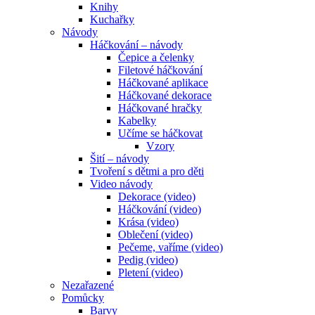
Knihy
Kuchařky
Návody
Háčkování – návody
Čepice a čelenky
Filetové háčkování
Háčkované aplikace
Háčkované dekorace
Háčkované hračky
Kabelky
Učíme se háčkovat
Vzory
Šití – návody
Tvoření s dětmi a pro děti
Video návody
Dekorace (video)
Háčkování (video)
Krása (video)
Oblečení (video)
Pečeme, vaříme (video)
Pedig (video)
Pletení (video)
Nezařazené
Pomůcky
Barvy