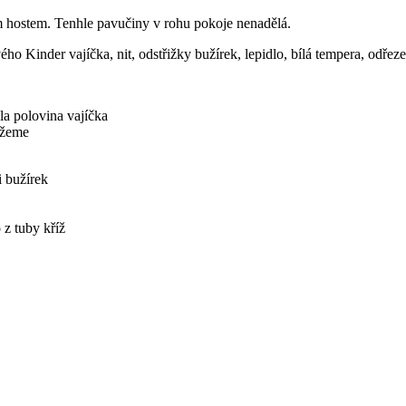
ým hostem. Tenhle pavučiny v rohu pokoje nenadělá.
ého Kinder vajíčka, nit, odstřižky bužírek, lepidlo, bílá tempera, odře
la polovina vajíčka
ážeme
 bužírek
z tuby kříž