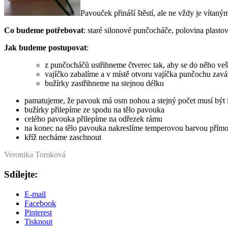
Pavouček přináší štěstí, ale ne vždy je vítan
Co budeme potřebovat
: staré silonové punčocháče, polovina plastov
Jak budeme postupovat
:
z punčocháčů ustřihneme čtverec tak, aby se do něho veš
vajíčko zabalíme a v místě otvoru vajíčka punčochu zav
bužírky zastřihneme na stejnou délku
pamatujeme, že pavouk má osm nohou a stejný počet musí být i
bužírky přilepíme ze spodu na tělo pavouka
celého pavouka přilepíme na odřezek rámu
na konec na tělo pavouka nakreslíme temperovou barvou přímo 
kříž necháme zaschnout
Veronika Tomková
Sdílejte:
E-mail
Facebook
Pinterest
Tisknout