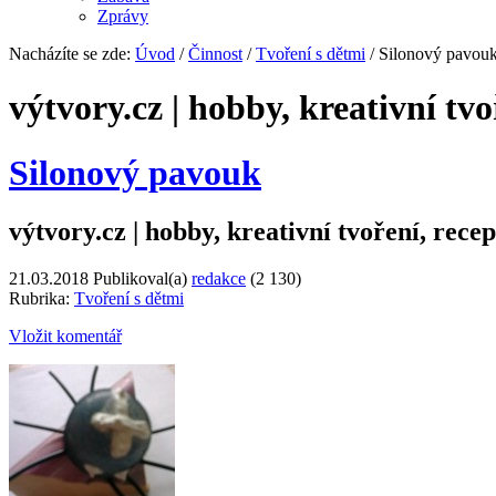
Zprávy
Nacházíte se zde:
Úvod
/
Činnost
/
Tvoření s dětmi
/ Silonový pavou
výtvory.cz | hobby, kreativní tvo
Silonový pavouk
výtvory.cz | hobby, kreativní tvoření, recep
21.03.2018
Publikoval(a)
redakce
(2 130)
Rubrika:
Tvoření s dětmi
Vložit komentář