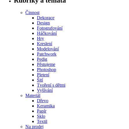
Rubriky a témata
Činnost
Dekorace
Design
Fotografování
Háčkování
Hry
Kreslení
Modelování
Patchwork
Pedig
Pěstujeme
Photoshop
Pletení
Šití
Tvoření s dětmi
Vyšívání
Materiál
Dřevo
Keramika
Papír
Sklo
Textil
Na prodej