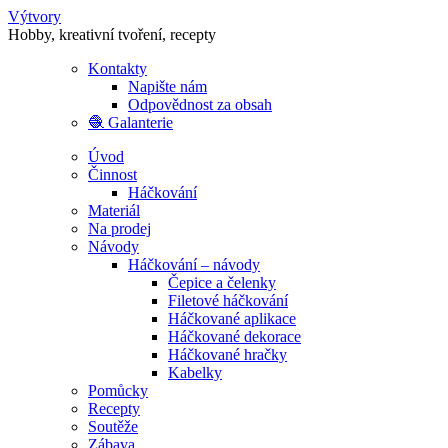
Výtvory
Hobby, kreativní tvoření, recepty
Kontakty
Napište nám
Odpovědnost za obsah
🧶 Galanterie
Úvod
Činnost
Háčkování
Materiál
Na prodej
Návody
Háčkování – návody
Čepice a čelenky
Filetové háčkování
Háčkované aplikace
Háčkované dekorace
Háčkované hračky
Kabelky
Pomůcky
Recepty
Soutěže
Zábava