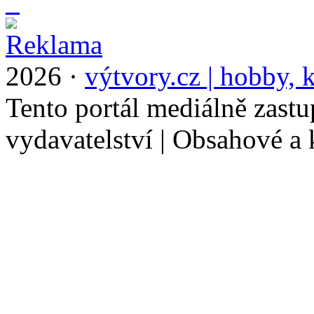
_
2026 ·
výtvory.cz | hobby, k
Tento portál mediálně zast
vydavatelství | Obsahové a