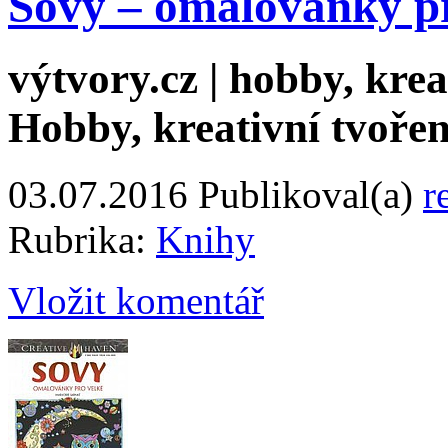
Sovy – omalovánky pr
výtvory.cz | hobby, kreat
Hobby, kreativní tvořen
03.07.2016
Publikoval(a)
r
Rubrika:
Knihy
Vložit komentář