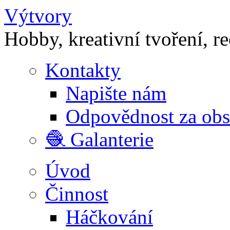
Výtvory
Hobby, kreativní tvoření, r
Kontakty
Napište nám
Odpovědnost za ob
🧶 Galanterie
Úvod
Činnost
Háčkování