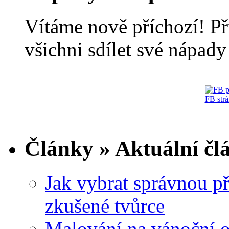
Vítáme nově příchozí! Př
všichni sdílet své nápady 
FB str
Články » Aktuální čl
Jak vybrat správnou př
zkušené tvůrce
Malování na vánoční 