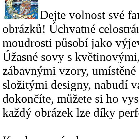
Dejte volnost své f
obrázků! Úchvatné celostrá
moudrosti působí jako výj
Úžasné sovy s květinovými
zábavnými vzory, umístěné 
složitými designy, nabudí va
dokončíte, můžete si ho vyst
každý obrázek lze díky per