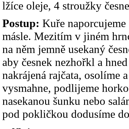
lžíce oleje, 4 stroužky česne
Postup:
Kuře naporcujeme a
másle. Mezitím v jiném hrn
na něm jemně usekaný čes
aby česnek nezhořkl a hned
nakrájená rajčata, osolíme 
vysmahne, podlijeme hork
nasekanou šunku nebo salám
pod pokličkou dodusíme d