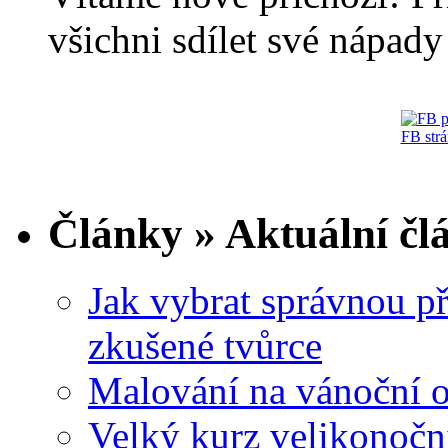
všichni sdílet své nápady 
FB str
Články » Aktuální čl
Jak vybrat správnou př
zkušené tvůrce
Malování na vánoční 
Velký kurz velikonočn