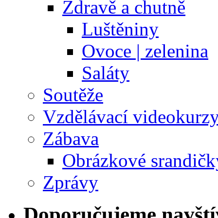
Zdravě a chutně
Luštěniny
Ovoce | zelenina
Saláty
Soutěže
Vzdělávací videokurz
Zábava
Obrázkové srandičk
Zprávy
Doporučujeme navští