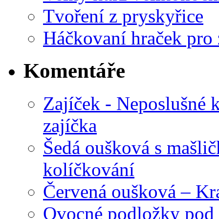
Tvoření z pryskyřice
Háčkovaní hraček pro 
Komentáře
Zajíček - Neposlušné 
zajíčka
Šedá oušková s mašli
kolíčkování
Červená oušková – Kr
Ovocné podložky pod 