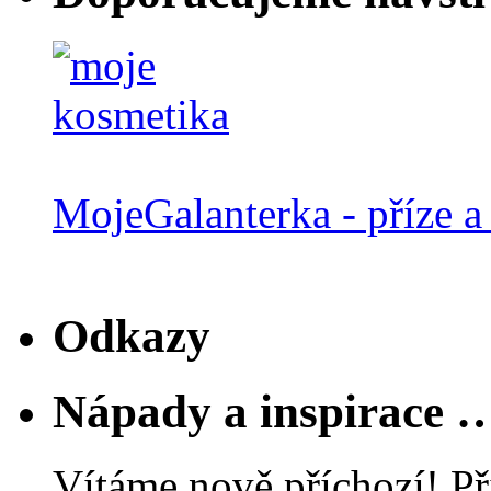
MojeGalanterka - příze a 
Odkazy
Nápady a inspirace 
Vítáme nově příchozí! Př