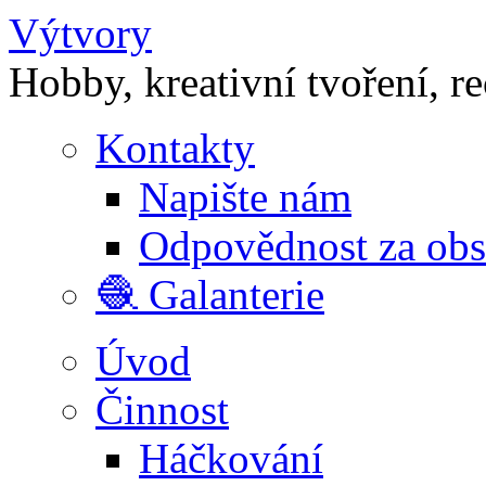
Výtvory
Hobby, kreativní tvoření, r
Kontakty
Napište nám
Odpovědnost za ob
🧶 Galanterie
Úvod
Činnost
Háčkování