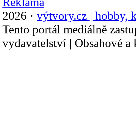
2026 ·
výtvory.cz | hobby, k
Tento portál mediálně zast
vydavatelství | Obsahové a