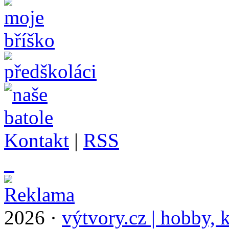
Kontakt
|
RSS
_
2026 ·
výtvory.cz | hobby, k