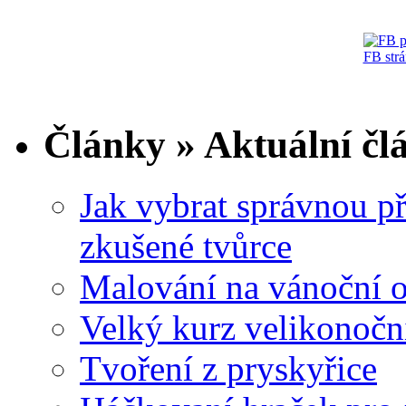
FB str
Články » Aktuální čl
Jak vybrat správnou př
zkušené tvůrce
Malování na vánoční 
Velký kurz velikonočn
Tvoření z pryskyřice