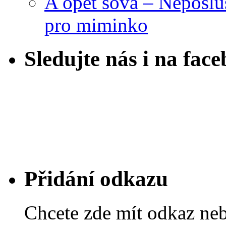
A opět sova – Neposlu
pro miminko
Sledujte nás i na fac
Přidání odkazu
Chcete zde mít odkaz ne