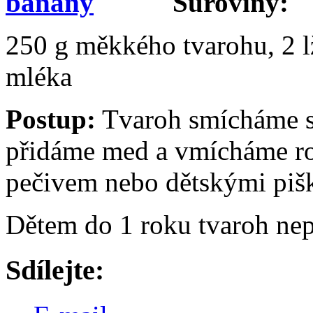
Suroviny:
250 g měkkého tvarohu, 2 lž
mléka
Postup:
Tvaroh smícháme s
přidáme med a vmícháme r
pečivem nebo dětskými pišk
Dětem do 1 roku tvaroh ne
Sdílejte: