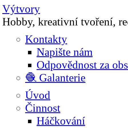
Výtvory
Hobby, kreativní tvoření, r
Kontakty
Napište nám
Odpovědnost za ob
🧶 Galanterie
Úvod
Činnost
Háčkování