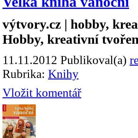
Velká kniha vánoční
výtvory.cz | hobby, kreat
Hobby, kreativní tvořen
11.11.2012
Publikoval(a)
r
Rubrika:
Knihy
Vložit komentář