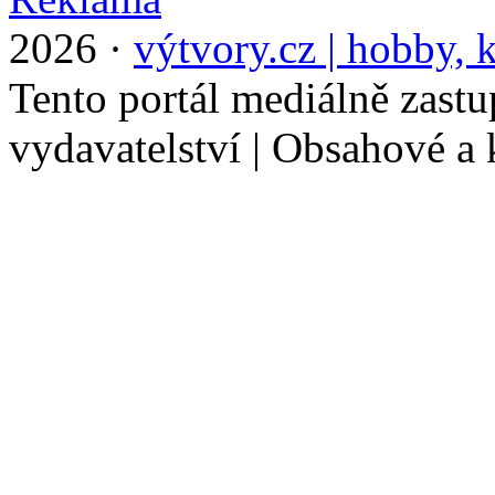
2026 ·
výtvory.cz | hobby, k
Tento portál mediálně zast
vydavatelství | Obsahové a