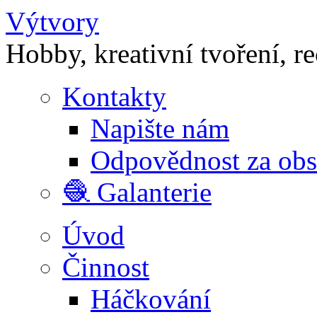
Výtvory
Hobby, kreativní tvoření, r
Kontakty
Napište nám
Odpovědnost za ob
🧶 Galanterie
Úvod
Činnost
Háčkování