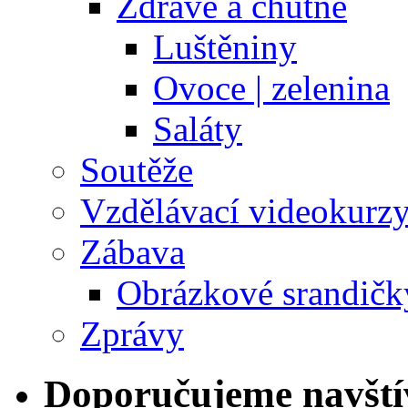
Zdravě a chutně
Luštěniny
Ovoce | zelenina
Saláty
Soutěže
Vzdělávací videokurz
Zábava
Obrázkové srandičk
Zprávy
Doporučujeme navští