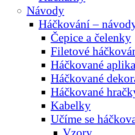
Návody
Háčkování – návod
Čepice a čelenky
Filetové háčková
Háčkované aplik
Háčkované dekor
Háčkované hračk
Kabelky
Učíme se háčkova
Vzory