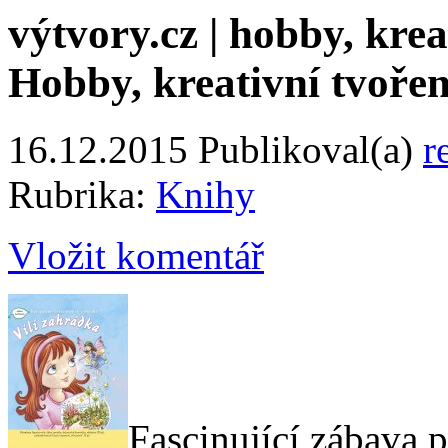
výtvory.cz | hobby, kreat
Hobby, kreativní tvořen
16.12.2015
Publikoval(a)
r
Rubrika:
Knihy
Vložit komentář
Fascinující zábava p