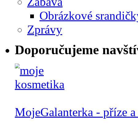
Zábava
Obrázkové srandičk
Zprávy
Doporučujeme navští
MojeGalanterka - příze a 