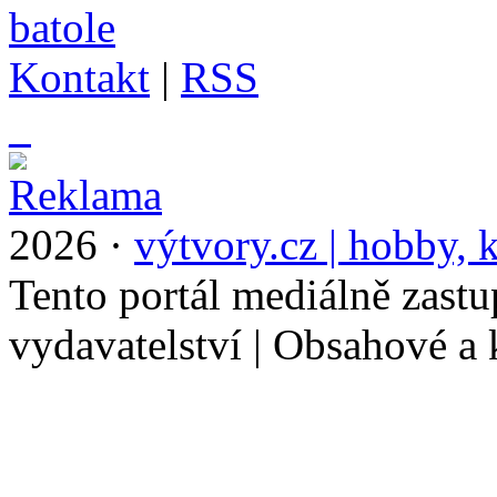
Kontakt
|
RSS
_
2026 ·
výtvory.cz | hobby, k
Tento portál mediálně zast
vydavatelství | Obsahové a