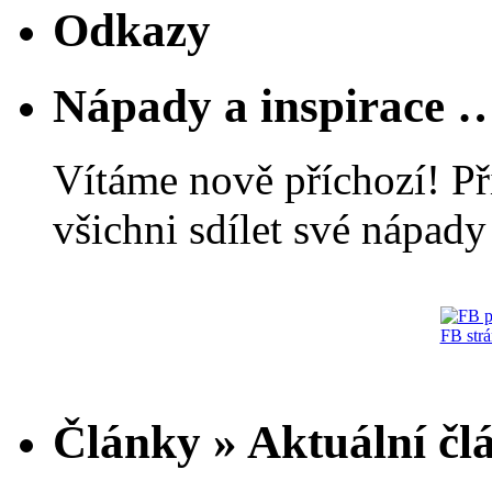
Odkazy
Nápady a inspirace 
Vítáme nově příchozí! Př
všichni sdílet své nápady 
FB str
Články » Aktuální čl