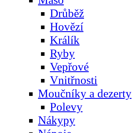
Drůběž
Hovězí
Králík
Ryby
Vepřové
Vnitřnosti
Moučníky a dezerty
Polevy
Nákypy