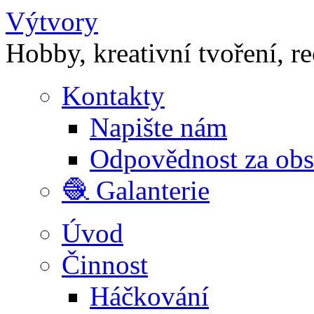
Výtvory
Hobby, kreativní tvoření, r
Kontakty
Napište nám
Odpovědnost za ob
🧶 Galanterie
Úvod
Činnost
Háčkování