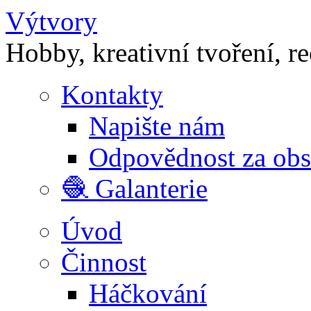
Výtvory
Hobby, kreativní tvoření, r
Kontakty
Napište nám
Odpovědnost za ob
🧶 Galanterie
Úvod
Činnost
Háčkování