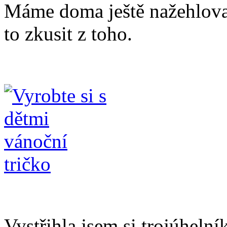
Máme doma ještě nažehlovac
to zkusit z toho.
Vystřihla jsem si trojúhelník