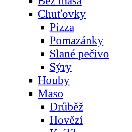
Bez masa
Chuťovky
Pizza
Pomazánky
Slané pečivo
Sýry
Houby
Maso
Drůběž
Hovězí