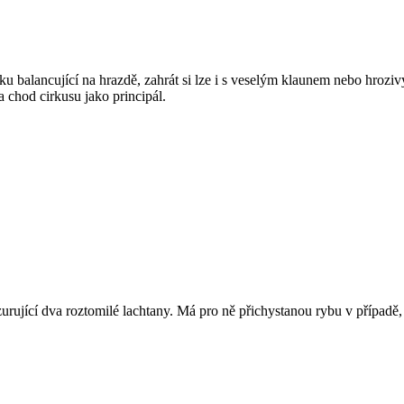
alancující na hrazdě, zahrát si lze i s veselým klaunem nebo hrozivý
 chod cirkusu jako principál.
urující dva roztomilé lachtany. Má pro ně přichystanou rybu v příp