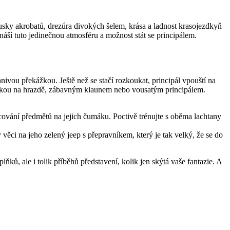
sky akrobatů, drezúra divokých šelem, krása a ladnost krasojezdkyň
áší tuto jedinečnou atmosféru a možnost stát se principálem.
hnivou překážkou. Ještě než se stačí rozkoukat, principál vpouští na
ráskou na hrazdě, zábavným klaunem nebo vousatým principálem.
ncování předmětů na jejich čumáku. Poctivě trénujte s oběma lachtany
 věci na jeho zelený jeep s přepravníkem, který je tak velký, že se do
lňků, ale i tolik příběhů představení, kolik jen skýtá vaše fantazie. A