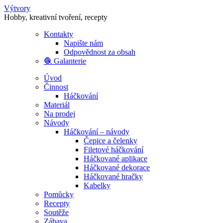
Výtvory
Hobby, kreativní tvoření, recepty
Kontakty
Napište nám
Odpovědnost za obsah
🧶 Galanterie
Úvod
Činnost
Háčkování
Materiál
Na prodej
Návody
Háčkování – návody
Čepice a čelenky
Filetové háčkování
Háčkované aplikace
Háčkované dekorace
Háčkované hračky
Kabelky
Pomůcky
Recepty
Soutěže
Zábava