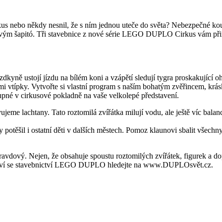
us nebo někdy nesnil, že s ním jednou uteče do světa? Nebezpečné kou
kusovým šapitó. Tři stavebnice z nové série LEGO DUPLO Cirkus vám přin
ezdkyně ustojí jízdu na bílém koni a vzápětí sledují tygra proskakující o
vými vtípky. Vytvořte si vlastní program s naším bohatým zvěřincem, k
tupné v cirkusové pokladně na vaše velkolepé představení.
jeme lachtany. Tato roztomilá zvířátka milují vodu, ale ještě víc bala
potěšil i ostatní děti v dalších městech. Pomoz klaunovi sbalit všechny
pravdový. Nejen, že obsahuje spoustu roztomilých zvířátek, figurek a dop
užství se stavebnictví LEGO DUPLO hledejte na www.DUPLOsvět.cz.