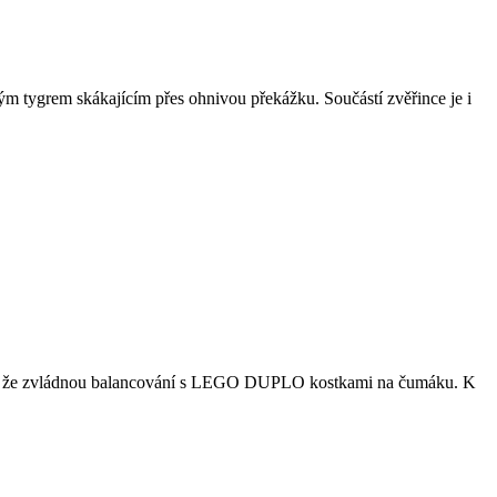
m tygrem skákajícím přes ohnivou překážku. Součástí zvěřince je i
adě, že zvládnou balancování s LEGO DUPLO kostkami na čumáku. K