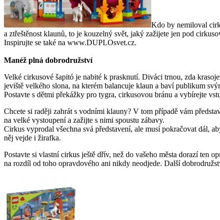
Kdo by nemiloval cirk
a ztřeštěnost klaunů, to je kouzelný svět, jaký zažijete jen pod cir
Inspirujte se také na www.DUPLOsvet.cz.
Manéž plná dobrodružství
Velké cirkusové šapitó je nabité k prasknutí. Diváci trnou, zda krasoj
jeviště velkého slona, na kterém balancuje klaun a baví publikum s
Postavte s dětmi překážky pro tygra, cirkusovou bránu a vybírejte vs
Chcete si raději zahrát s vodními klauny? V tom případě vám představu
na velké vystoupení a zažijte s nimi spoustu zábavy.
Cirkus vyprodal všechna svá představení, ale musí pokračovat dál, aby 
něj vejde i žirafka.
Postavte si vlastní cirkus ještě dřív, než do vašeho města dorazí ten o
na rozdíl od toho opravdového ani nikdy neodjede. Další dobrodr