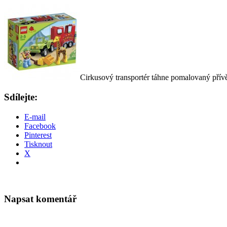
Cirkusový transportér táhne pomalovaný přív
Sdílejte:
E-mail
Facebook
Pinterest
Tisknout
X
Napsat komentář