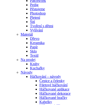
Patchwork
Pedig
Pěstujeme
Photoshop
Pletení
Šití
Tvoření s dětmi
Vyšívání
Materiál
Dřevo
Keramika
Papír
Sklo
Textil
Na prodej
Knihy
Kuchařky
Návody
Háčkování – návody
Čepice a čelenky
Filetové háčkování
Háčkované aplikace
Háčkované dekorace
Háčkované hračky
Kabelky