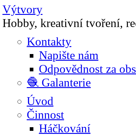
Výtvory
Hobby, kreativní tvoření, r
Kontakty
Napište nám
Odpovědnost za ob
🧶 Galanterie
Úvod
Činnost
Háčkování