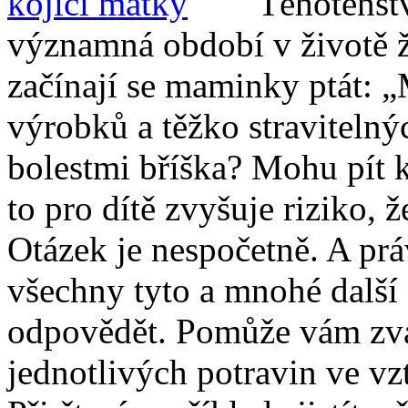
Těhotenstv
významná období v životě ž
začínají se maminky ptát: 
výrobků a těžko stravitelnýc
bolestmi bříška? Mohu pít 
to pro dítě zvyšuje riziko, 
Otázek je nespočetně. A práv
všechny tyto a mnohé další
odpovědět. Pomůže vám zváž
jednotlivých potravin ve vz