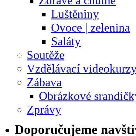
Zdravě a chutně
Luštěniny
Ovoce | zelenina
Saláty
Soutěže
Vzdělávací videokurz
Zábava
Obrázkové srandičk
Zprávy
Doporučujeme navští