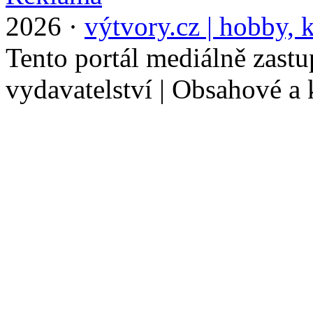
2026 ·
výtvory.cz | hobby, k
Tento portál mediálně zast
vydavatelství | Obsahové a