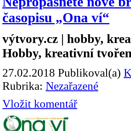
Nepropásněte nové bř
časopisu „Ona ví“
výtvory.cz | hobby, kreat
Hobby, kreativní tvořen
27.02.2018
Publikoval(a)
K
Rubrika:
Nezařazené
Vložit komentář