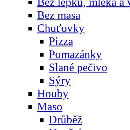
Bez lepku, mléka a 
Bez masa
Chuťovky
Pizza
Pomazánky
Slané pečivo
Sýry
Houby
Maso
Drůběž