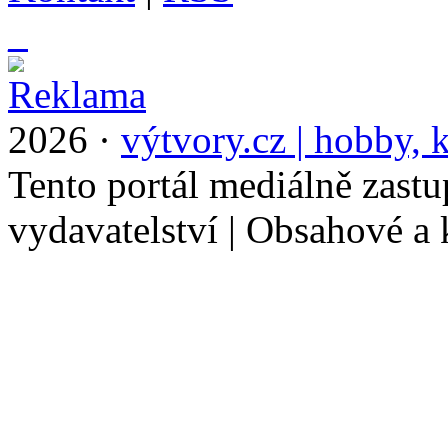
_
2026 ·
výtvory.cz | hobby, k
Tento portál mediálně zast
vydavatelství | Obsahové a