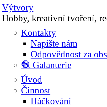
Výtvory
Hobby, kreativní tvoření, r
Kontakty
Napište nám
Odpovědnost za ob
🧶 Galanterie
Úvod
Činnost
Háčkování