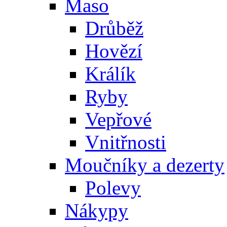
Maso
Drůběž
Hovězí
Králík
Ryby
Vepřové
Vnitřnosti
Moučníky a dezerty
Polevy
Nákypy