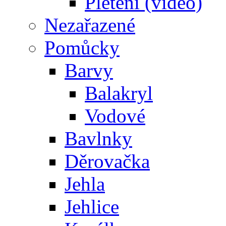
Pletení (video)
Nezařazené
Pomůcky
Barvy
Balakryl
Vodové
Bavlnky
Děrovačka
Jehla
Jehlice