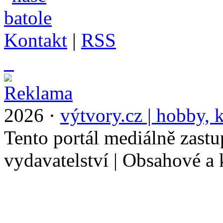
Kontakt
|
RSS
_
2026 ·
výtvory.cz | hobby, k
Tento portál mediálně zast
vydavatelství | Obsahové a