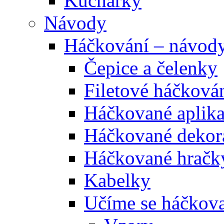
Kuchařky
Návody
Háčkování – návod
Čepice a čelenky
Filetové háčková
Háčkované aplik
Háčkované dekor
Háčkované hračk
Kabelky
Učíme se háčkova