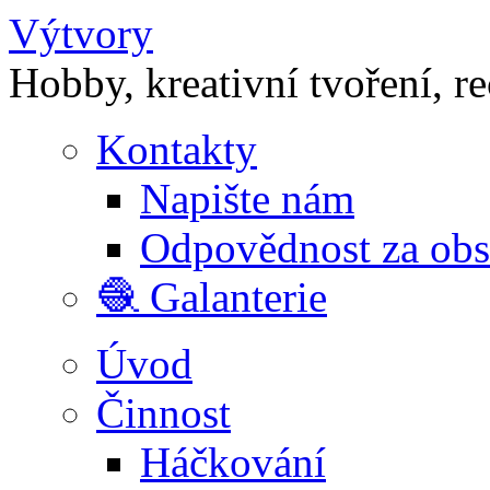
Výtvory
Hobby, kreativní tvoření, r
Kontakty
Napište nám
Odpovědnost za ob
🧶 Galanterie
Úvod
Činnost
Háčkování