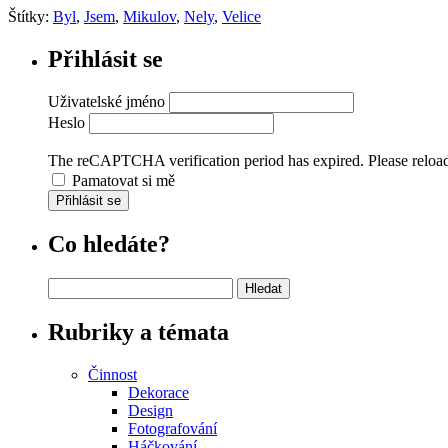
Štítky:
Byl
,
Jsem
,
Mikulov
,
Nely
,
Velice
Přihlásit se
Uživatelské jméno
Heslo
The reCAPTCHA verification period has expired. Please reload
Pamatovat si mě
Přihlásit se
Co hledáte?
Vyhledávání
Rubriky a témata
Činnost
Dekorace
Design
Fotografování
Háčkování