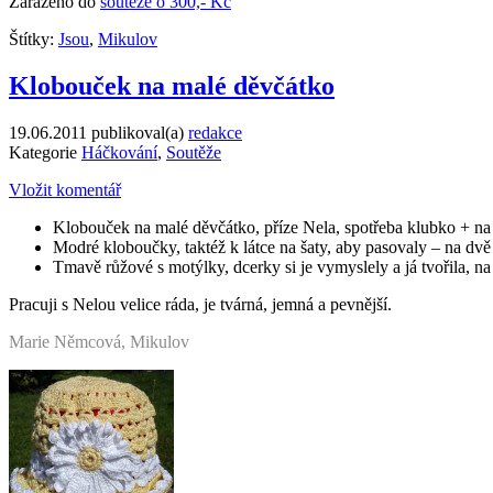
Zařazeno do
soutěže o 300,- Kč
Štítky:
Jsou
,
Mikulov
Klobouček na malé děvčátko
19.06.2011
publikoval(a)
redakce
Kategorie
Háčkování
,
Soutěže
Vložit komentář
Klobouček na malé děvčátko, příze Nela, spotřeba klubko + na
Modré kloboučky, taktéž k látce na šaty, aby pasovaly – na dv
Tmavě růžové s motýlky, dcerky si je vymyslely a já tvořila, n
Pracuji s Nelou velice ráda, je tvárná, jemná a pevnější.
Marie Němcová, Mikulov