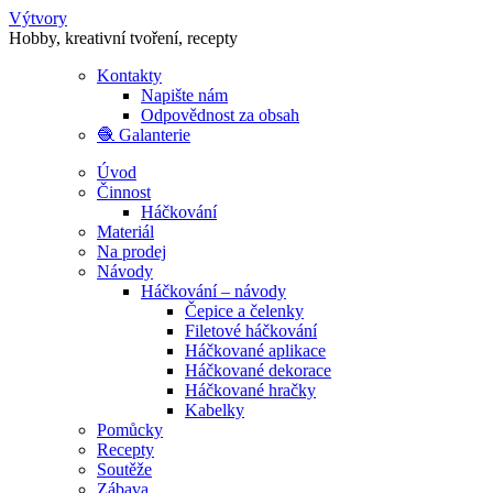
Výtvory
Hobby, kreativní tvoření, recepty
Kontakty
Napište nám
Odpovědnost za obsah
🧶 Galanterie
Úvod
Činnost
Háčkování
Materiál
Na prodej
Návody
Háčkování – návody
Čepice a čelenky
Filetové háčkování
Háčkované aplikace
Háčkované dekorace
Háčkované hračky
Kabelky
Pomůcky
Recepty
Soutěže
Zábava