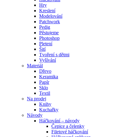
Hry
Kreslení
Modelování
Patchwork
Pedig
Pěstujeme
Photoshop
Pletení
Šití
Tvoření s dětmi
Vyšívání
Materiál
Dřevo
Keramika
Papír
Sklo
Textil
Na prodej
Knihy
Kuchařky
Návody
Háčkování – návody
Čepice a čelenky
Filetové háčkování