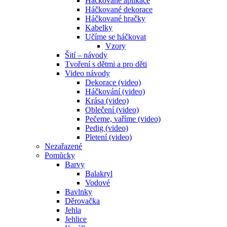
Háčkované aplikace
Háčkované dekorace
Háčkované hračky
Kabelky
Učíme se háčkovat
Vzory
Šití – návody
Tvoření s dětmi a pro děti
Video návody
Dekorace (video)
Háčkování (video)
Krása (video)
Oblečení (video)
Pečeme, vaříme (video)
Pedig (video)
Pletení (video)
Nezařazené
Pomůcky
Barvy
Balakryl
Vodové
Bavlnky
Děrovačka
Jehla
Jehlice