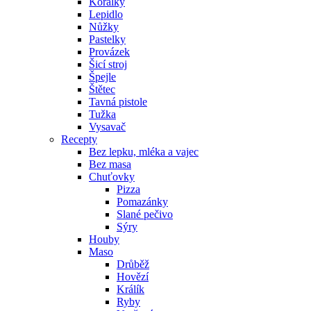
Korálky
Lepidlo
Nůžky
Pastelky
Provázek
Šicí stroj
Špejle
Štětec
Tavná pistole
Tužka
Vysavač
Recepty
Bez lepku, mléka a vajec
Bez masa
Chuťovky
Pizza
Pomazánky
Slané pečivo
Sýry
Houby
Maso
Drůběž
Hovězí
Králík
Ryby