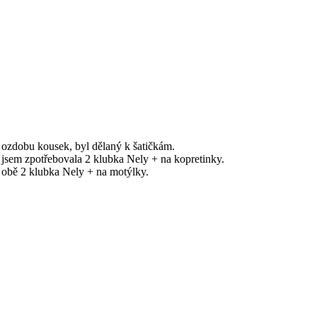
 ozdobu kousek, byl dělaný k šatičkám.
ě jsem zpotřebovala 2 klubka Nely + na kopretinky.
a obě 2 klubka Nely + na motýlky.