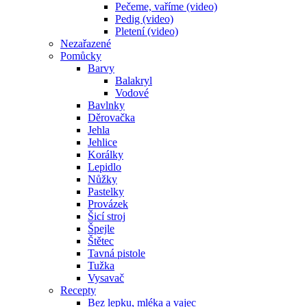
Pečeme, vaříme (video)
Pedig (video)
Pletení (video)
Nezařazené
Pomůcky
Barvy
Balakryl
Vodové
Bavlnky
Děrovačka
Jehla
Jehlice
Korálky
Lepidlo
Nůžky
Pastelky
Provázek
Šicí stroj
Špejle
Štětec
Tavná pistole
Tužka
Vysavač
Recepty
Bez lepku, mléka a vajec