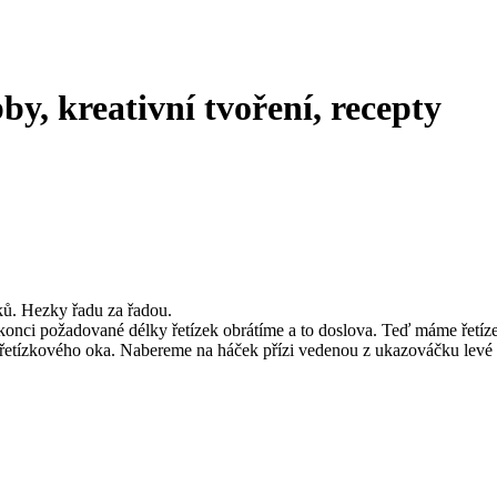
by, kreativní tvoření, recepty
ků. Hezky řadu za řadou.
konci požadované délky řetízek obrátíme a to doslova. Teď máme řetí
tě řetízkového oka. Nabereme na háček přízi vedenou z ukazováčku le