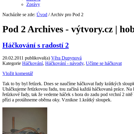
Zprávy
Nacházíte se zde:
Úvod
/ Archiv pro Pod 2
Pod 2 Archives - výtvory.cz | hob
Háčkování s radostí 2
20.02.2011
publikoval(a)
Věra Dupynová
Kategorie
Háčkování
,
Háčkování - návody
,
Učíme se háčkovat
Vložit komentář
Tak to by byl řetízek. Dnes se naučíme háčkovat řady krátkých sloup
Uháčkujeme řetízkovou řadu, tou začíná každá háčkovaná práce. Na 
řetízkové řady, tak že vedeme háček s hora do zadu pod vrchní 2 ni
přízi a protáhneme oběma oky. Vznikne 1.krátký sloupek.