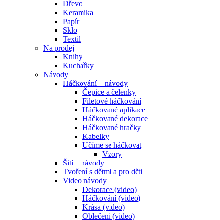
Dřevo
Keramika
Papír
Sklo
Textil
Na prodej
Knihy
Kuchařky
Návody
Háčkování – návody
Čepice a čelenky
Filetové háčkování
Háčkované aplikace
Háčkované dekorace
Háčkované hračky
Kabelky
Učíme se háčkovat
Vzory
Šití – návody
Tvoření s dětmi a pro děti
Video návody
Dekorace (video)
Háčkování (video)
Krása (video)
Oblečení (video)