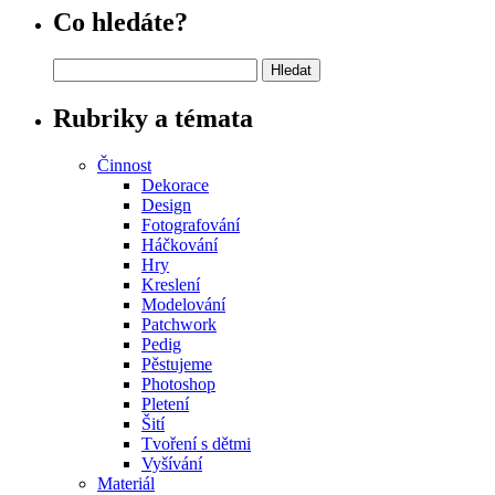
Co hledáte?
Vyhledávání
Rubriky a témata
Činnost
Dekorace
Design
Fotografování
Háčkování
Hry
Kreslení
Modelování
Patchwork
Pedig
Pěstujeme
Photoshop
Pletení
Šití
Tvoření s dětmi
Vyšívání
Materiál