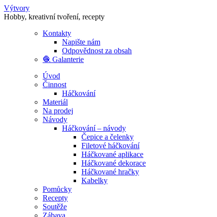
Výtvory
Hobby, kreativní tvoření, recepty
Kontakty
Napište nám
Odpovědnost za obsah
🧶 Galanterie
Úvod
Činnost
Háčkování
Materiál
Na prodej
Návody
Háčkování – návody
Čepice a čelenky
Filetové háčkování
Háčkované aplikace
Háčkované dekorace
Háčkované hračky
Kabelky
Pomůcky
Recepty
Soutěže
Zábava