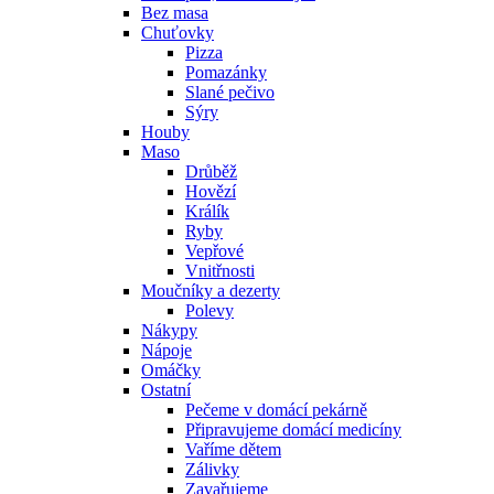
Bez masa
Chuťovky
Pizza
Pomazánky
Slané pečivo
Sýry
Houby
Maso
Drůběž
Hovězí
Králík
Ryby
Vepřové
Vnitřnosti
Moučníky a dezerty
Polevy
Nákypy
Nápoje
Omáčky
Ostatní
Pečeme v domácí pekárně
Připravujeme domácí medicíny
Vaříme dětem
Zálivky
Zavařujeme