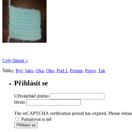
Celý článek »
Štítky:
Byl
,
Jako
,
Oka
,
Oko
,
Pod 2
,
Postup
,
Pravo
,
Tak
Přihlásit se
Uživatelské jméno
Heslo
The reCAPTCHA verification period has expired. Please reload
Pamatovat si mě
Přihlásit se