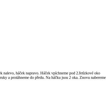
zek nalevo, háček napravo. Háček vpíchneme pod 2.řetízkové oko
vé ruky a protáhneme do předu. Na háčku jsou 2 oka. Znovu nabereme